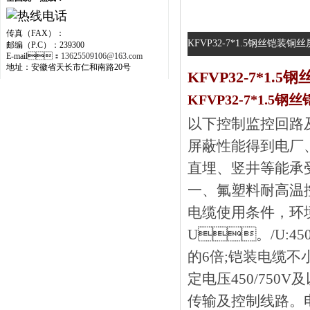
传真（FAX）：
KFVP32-7*1.5钢丝铠装铜
邮编（P.C）：239300
E-mail：
13625509106@163.com
地址：安徽省天长市仁和南路20号
KFVP32-7*1
KFVP32-7*1.
以下控制监控回路及保
屏蔽性能得到电厂
直埋、竖井等能承
一、
氟塑料耐高温控
电缆使用条件，环
U。/U:4
的6倍;铠装电缆不小
定电压450/75
传输及控制线路