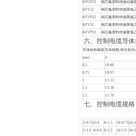
KFGP32
铜芯氟塑料绝缘硅橡
KFV22
铜芯氟塑料绝缘聚氯
KFVP22
铜芯氟塑料绝缘聚氯
KFV32
铜芯氟塑料绝缘聚氯
KFVP32
铜芯氟塑料绝缘聚氯
六、控制电缆
导体标称截面
导体根数/单丝直径
mm2
A
0.5
1/0.80
0.75
1/0.97
1
1/1.13
1.5
1/1.38
2.5
1/1.78
七、控制电缆规格
2×0.75
4×4
8×1.5
14×0.75
24×1
2×1.0
4×6.0
8×2.5
14×1.0
24×2