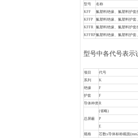
型号
名称
KFF
氟塑料绝缘、氟塑料护
KFFP
氟塑料绝缘、氟塑料护
KFFR
氟塑料绝缘、氟塑料护
KFFRP
氟塑料绝缘、氟塑料护
型号中各代号表示说明
项目
代号
系列
K
绝缘
F
护套
F
导体种类
R
(省略)
总屏蔽
P
E
规格
芯数x导体标称截面(mm2