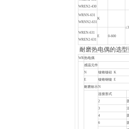
WREN2-430
WRNN-631
K
WRNN2-631
≤
WREN-631
E
0-600
WREN2-631
耐磨热电偶的选型
WR
热电偶
感温元件
N
镍铬镍硅 K
E
镍铬铜镍 E
耐磨标示
N
连接形式
2
3
4
6