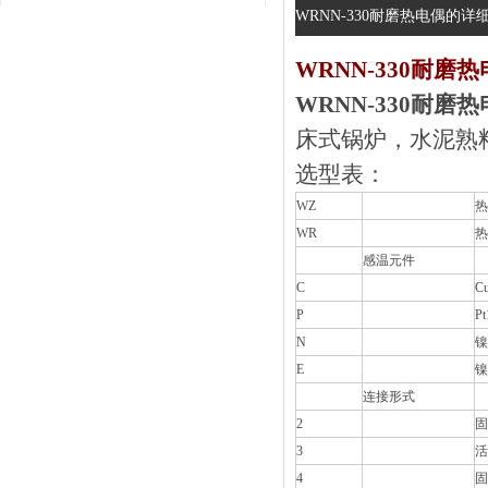
WRNN-330耐磨热电偶的详细
WRNN-330耐磨
WRNN-330耐磨
床式锅炉，水
选型表：
WZ
热
WR
热
感温元件
C
C
P
P
N
镍
E
镍
连接形式
2
固
3
活
4
固