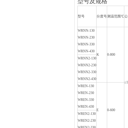
型号及规格
型号
分度号
测温范围℃
公
WRNN-130
WRNN-230
WRNN-330
WRNN-430
K
0-800
WRNN2-130
WRNN2-230
WRNN2-330
WRNN2-430
≤
WREN-130
WREN-230
WREN-330
WREN-430
E
0-600
WREN2-130
WREN2-230
WREN2-330