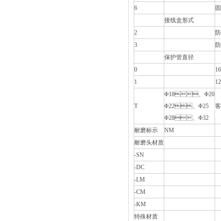
6
固
接线盒形式
2
防
3
防
保护管直径
0
16
1
12
Φ18、Φ20
T
Φ22、Φ25
客
Φ28、Φ32
耐磨标示
NM
耐磨头材质
-SN
-DC
-LM
-CM
-KM
特殊材质