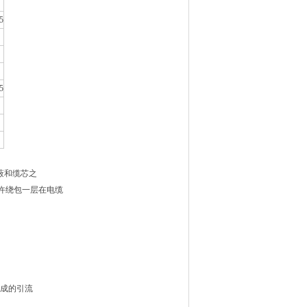
5
5
蔽和缆芯之
允许绕包一层在电缆
构成的引流