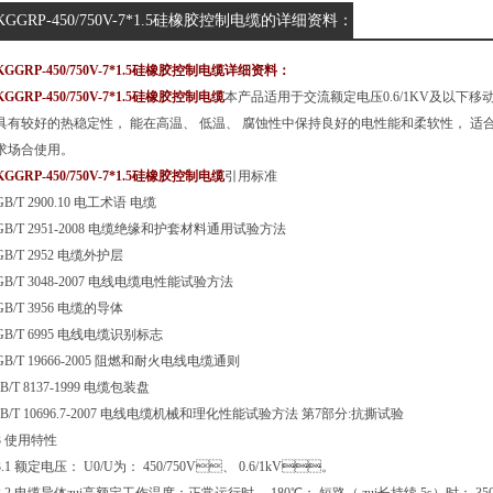
KGGRP-450/750V-7*1.5硅橡胶控制电缆的详细资料：
KGGRP-450/750V-7
*1.5
硅橡胶控制电缆
详细资料：
KGGRP-450/750V-
7*1.5
硅橡胶控制电缆
本产品适用于交流额定电压0.6/1KV及以下移
具有较好的热稳定性， 能在高温、 低温、 腐蚀性中保持良好的电性能和柔软性， 适
求场合使用。
KGGRP-450/750V-
7*1.5
硅橡胶控制电缆
引用标准
GB/T 2900.10 电工术语 电缆
GB/T 2951-2008 电缆绝缘和护套材料通用试验方法
GB/T 2952 电缆外护层
GB/T 3048-2007 电线电缆电性能试验方法
GB/T 3956 电缆的导体
GB/T 6995 电线电缆识别标志
GB/T 19666-2005 阻燃和耐火电线电缆通则
JB/T 8137-1999 电缆包装盘
JB/T 10696.7-2007 电线电缆机械和理化性能试验方法 第7部分:抗撕试验
3 使用特性
3.1 额定电压： U0/U为： 450/750V、 0.6/1kV。