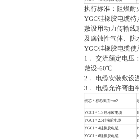
执行标准：阻燃耐
YGC硅橡胶电缆特点
敷设用动力传输线或移
及腐蚀性气体、防水
YGC硅橡胶电缆使
1． 交流额定电压
敷设-60℃
2． 电缆安装敷设温度
3． 电缆允许弯曲半
线芯＊标称截面mm2
YGC1＊1.5 硅橡胶电缆
1
YGC1＊2.5硅橡胶电缆
1
YGC1＊4硅橡胶电缆
1
YGC1＊6硅橡胶电缆
1