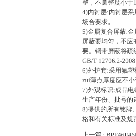
整，不圆整度小于
4)内衬层:内衬层采
场合要求。
5)金属复合屏蔽:
屏蔽要均匀，
要。铜带屏蔽将疏绕
GB/T 12706.2-
6)外护套:采用氟塑料阻
zui薄点厚度应不小
7)外观标识:成品电缆
生产年份、批号的连
8)提供的所有铭牌
格和有关标准及规范的规
上一篇 :
BPF46F4