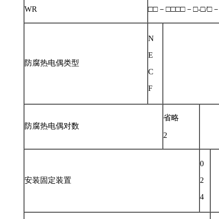
WR
□□－□□□□－□-□/□
N
E
防腐热电偶类型
C
F
省略
防腐热电偶对数
2
0
安装固定装置
2
4