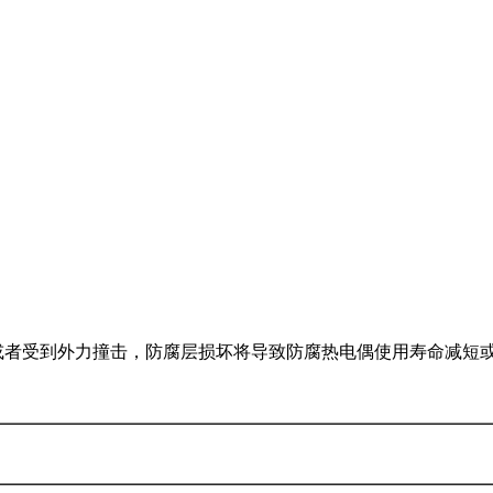
力撞击，防腐层损坏将导致防腐热电偶使用寿命减短或*失去