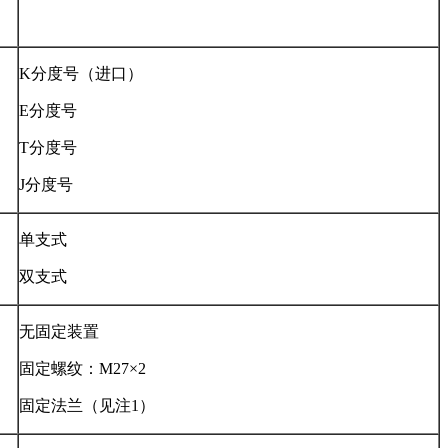
K分度号（进口）
E分度号
T分度号
J分度号
单支式
双支式
无固定装置
固定螺纹：M27×2
固定法兰（见注1）