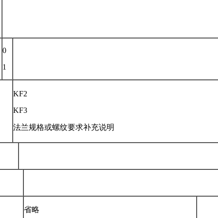
0
1
KF2
KF3
法兰规格或螺纹要求补充说明
省略