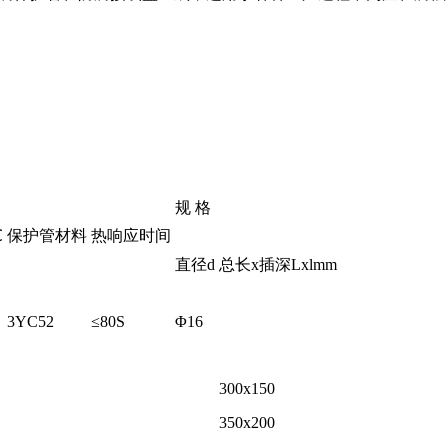
规 格
℃
保护管材料
热响应时间
直径d
总长x插深Lxlmm
3YC52
≤80S
Φ16
300x150
350x200