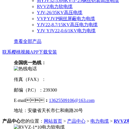
MYJV32-3.6/6KV-3*25钢丝铠装高压电缆
RVVZ电力软电缆
YJV-26/35KV高压电缆
VVP YJVP铜丝屏蔽电力电缆
YJV22-8.7/15KV高压电力电缆
YJV YJV22-0.6/1KV电力电缆
查看全部产品
联系樱桃视频APP下载安装
全国统一热线：
传真（FAX）：
邮编（P.C）：239300
E-mail：
13625509106@163.com
地址：安徽省天长市仁和南路20号
产品中心
您的位置：
网站首页
>
产品中心
>
电力电缆
>
RVV