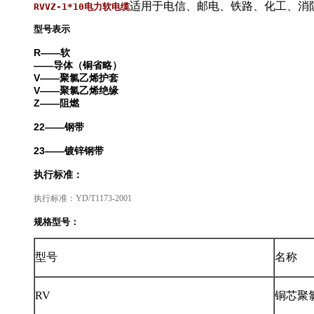
适用于电信、邮电、铁路、化工
RVVZ-1*10电力软电缆
型号表示
R——软
——导体（铜省略）
V——聚氯乙烯护套
V——聚氯乙烯绝缘
Z——阻燃
22
——钢带
23
——镀锌钢带
执行标准：
执行标准：YD/T1173-2001
规格型号：
型号
名称
RV
铜芯聚