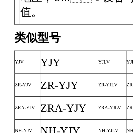
值。
类似型号
YJY
YJV
YJLV
YJ
ZR-YJY
ZR-YJV
ZR-YJLV
ZR
ZRA-YJY
ZRA-YJV
ZRA-YJLV
ZR
NH-YJY
NH-YJV
NH-YJLV
NH