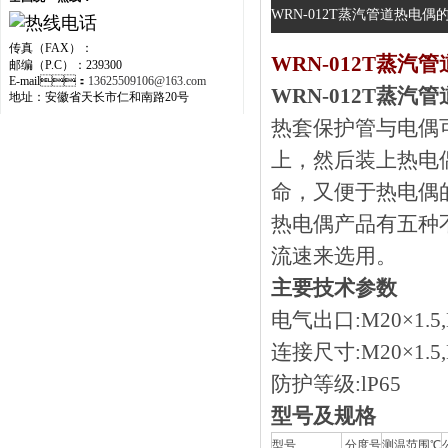
WRN-012T蒸汽管道热电偶的详
传真（FAX）：
WRN-012T蒸汽
邮编（P.C）：239300
E-mail：
13625509106@163.com
WRN-012T蒸汽
地址：安徽省天长市仁和南路20号
热套保护管与电偶可分
上，然后装上
命，又便于热电
热电偶产品有五种不同
流速来选用。
主要技术参数
电气出口:M20×1.5,
连接尺寸:M20×1.5,
防护等级:lP65
型号及规格
型号
分度号
测温范围℃