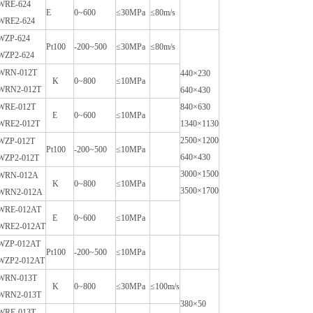
WRE-624
E
0~600
≤30MPa
≤80m/s
WRE2-624
WZP-624
Pt100
-200~500
≤30MPa
≤80m/s
WZP2-624
WRN-012T
440×230
K
0~800
≤10MPa
WRN2-012T
640×430
WRE-012T
840×630
E
0~600
≤10MPa
WRE2-012T
1340×1130
2500×1200
WZP-012T
Pt100
-200~500
≤10MPa
640×430
WZP2-012T
3000×1500
WRN-012A
K
0~800
≤10MPa
3500×1700
WRN2-012A
WRE-012AT
E
0~600
≤10MPa
WRE2-012AT
WZP-012AT
Pt100
-200~500
≤10MPa
WZP2-012AT
WRN-013T
K
0~800
≤30MPa
≤100m/s
WRN2-013T
380×50
WRE-013T