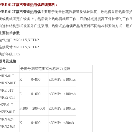
WRE-012T蒸汽管道热电偶
详细资料：
WRE-012T蒸汽管道热电偶
主要用于测量热蒸汽管道及锅炉温度。热电偶采用热套保护管
接或机械固定在设备上，然后装上热电偶就可工作，它的优点是提高了保护管的工作压力
前这种结构形式被国外广泛采用。热套式热电偶产品有五种不同结构和安装方式，用户可根
主要技术参数
电气出口:M20×1.5,NPT1/2
连接尺寸:M20×1.5,NPT1/2
防护等级:lP65
型号及规格
型号
分度号
测温范围℃
公称压力
流速
WRN-01T
K
0~800
≤30MPa
≤100m/s
WRN2-01T
WRE-01T
E
0~600
≤30MPa
≤100m/s
WRE2-01T
WZP-01T
Pt100
-200~500
≤30MPa
≤100m/s
WZP2-01T
WRN-624
K
0~800
≤30MPa
≤80m/s
WRN2-624