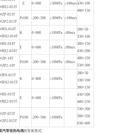
E
0~600
≤30MPa
≤100m/s
430×100
WRE2-013T
480×150
WZP-013T
Pt100
-200~500
≤30MPa
≤100m/s
WZP2-013T
WRN-014T
280×50
K
0~800
≤10MPa
≤80m/s
WRN2-014T
330×100
WRE-014T
380×150
E
0~600
≤10MPa
≤80m/s
WRE2-014T
430×200
480×250
WZP-14T
Pt100
-200~500
≤10MPa
≤80m/s
530×300
WZP2-14T
280×50
WRN-015T
K
0~800
≤10MPa
330×100
WRN2-015T
380×150
WRE-015T
430×200
E
0~600
≤10MPa
WRE2-015T
480×250
530×300
WZP-015T
580×350
Pt100
-200~500
≤10MPa
WZP2-015T
630×400
蒸汽管道热电偶
的安装形式