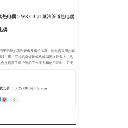
套热电偶
> WRE-012T蒸汽管道热电偶
热电偶
要用于测量热蒸汽管道及锅炉温度。热电偶采用热套
，用户可将热套焊接或机械固定在设备上，然
的优点是提高了保护管的工作压力和使用寿命，又便
前这种结构形式被国外广泛采用。热套式热电偶产品
户可根据不同的温度、压力及蒸气流速来选用。
：13625509106@163.com
0