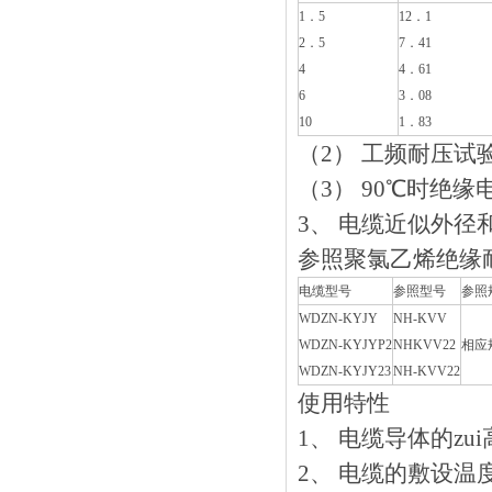
1．5
12．1
2．5
7．41
4
4．61
6
3．08
10
1．83
（2） 工频耐压试验350
（3） 90℃时绝缘电
3、 电缆近似外
参照聚氯乙烯绝缘耐火控
电缆型号
参照型号
参照
WDZN-KYJY
NH-KVV
WDZN-KYJYP2
NHKVV22
相应
WDZN-KYJY23
NH-KVV22
使用特性
1、 电缆导体的zui
2、 电缆的敷设