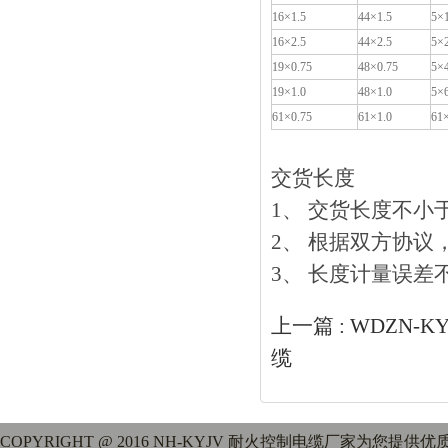
16
×1.5
44
×1.5
5
×1
16
×2.5
44
×2.5
5
×2
19
×0.75
48
×0.75
5
×
19
×1.0
48
×1.0
5
×
61
×0.75
61
×1.0
61
交货长度
1、 交货长度不
2、 根据双方协议
3、 长度计量误差不超
上一篇 :
WDZN-K
缆
COPYRIGHT @ 2016 NH-KYJV 耐火控制电缆厂家为您提供