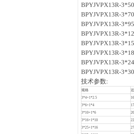
BPYJVPX13R-3*50
BPYJVPX13R-3*70
BPYJVPX13R-3*95
BPYJVPX13R-3*12
BPYJVPX13R-3*15
BPYJVPX13R-3*18
BPYJVPX13R-3*24
BPYJVPX13R-3*30
技术参数:
规格
近
3*4+1*2.5
16
3*6+1*4
17
3*10+1*6
20
3*16+1*10
22
3*25+1*16
27