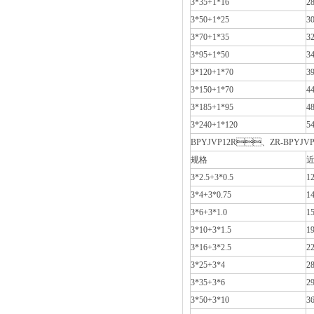
3*35+1*16
28
3*50+1*25
30
3*70+1*35
32
3*95+1*50
34
3*120+1*70
39
3*150+1*70
44
3*185+1*95
48
3*240+1*120
54
BPYJVP12R、ZR-BPYJVP
规格
近
3*2.5+3*0.5
12
3*4+3*0.75
14
3*6+3*1.0
15
3*10+3*1.5
19
3*16+3*2.5
22
3*25+3*4
28
3*35+3*6
29
3*50+3*10
36