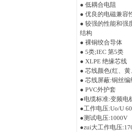
● 低耦合电阻
● 优良的电磁兼容性
● 较强的性能和强度
结构
● 裸铜绞合导体
● 5类;IEC 第5类
● XLPE 绝缘芯线
● 芯线颜色(红、黄
● 芯线屏蔽:铜丝编织
● PVC外护套
●电缆标准:变频电机电缆
●工作电压:Uo/U 60
●测试电压:1000V
●zui大工作电压:17