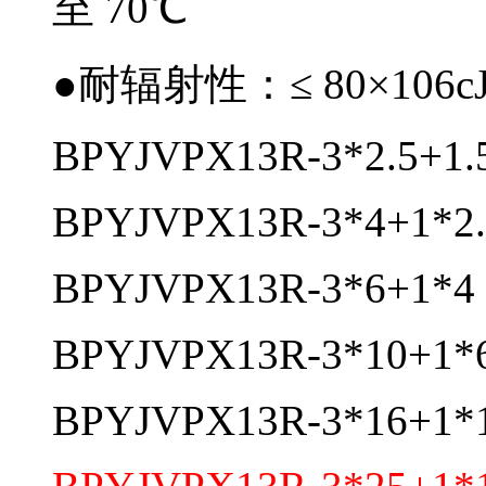
至 70℃
●耐辐射性：≤ 80×106cJ
BPYJVPX13R-3*2.5+1.
BPYJVPX13R-3*4+1*2.
BPYJVPX13R-3*6+1*4 
BPYJVPX13R-3*10+1*6
BPYJVPX13R-3*16+1*1