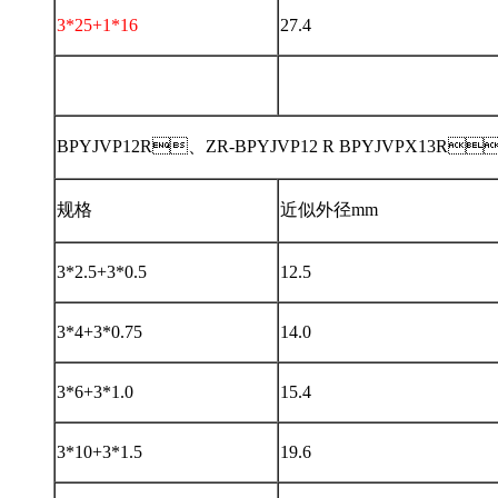
3*25+1*16
27.4
BPYJVP12R、ZR-BPYJVP12 R BPYJVPX13R
规格
近似外径mm
3*2.5+3*0.5
12.5
3*4+3*0.75
14.0
3*6+3*1.0
15.4
3*10+3*1.5
19.6