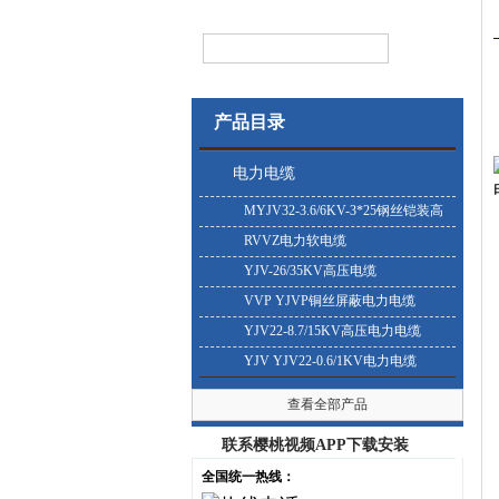
产品目录
电力电缆
MYJV32-3.6/6KV-3*25钢丝铠装高
压电缆
RVVZ电力软电缆
YJV-26/35KV高压电缆
VVP YJVP铜丝屏蔽电力电缆
YJV22-8.7/15KV高压电力电缆
YJV YJV22-0.6/1KV电力电缆
查看全部产品
联系樱桃视频APP下载安装
全国统一热线：