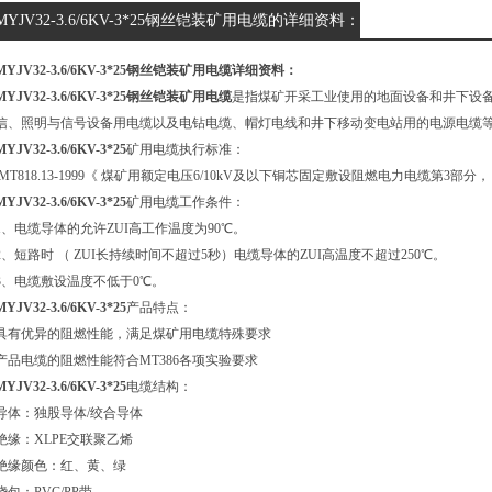
MYJV32-3.6/6KV-3*25钢丝铠装矿用电缆的详细资料：
MYJV32-3.6/6KV-3*25钢丝铠装矿用电缆
详细资料：
MYJV32-3.6/6KV-3*25钢丝铠装矿用电缆
是指煤矿开采工业使用的地面设备和井下设备用电线电缆
信、照明与信号设备用电缆以及电钻电缆、帽灯电线和井下移动变电站用的电源电缆等
MYJV32-3.6/6KV-3*25
矿用电缆执行标准：
MT818.13-1999《 煤矿用额定电压6/10kV及以下铜芯固定敷设阻燃电力电缆第3部分
MYJV32-3.6/6KV-3*25
矿用电缆工作条件：
1、电缆导体的允许ZUI高工作温度为90℃。
2、短路时 （ ZUI长持续时间不超过5秒）电缆导体的ZUI高温度不超过250℃。
3、电缆敷设温度不低于0℃。
MYJV32-3.6/6KV-3*25
产品特点：
具有优异的阻燃性能，满足煤矿用电缆特殊要求
产品电缆的阻燃性能符合MT386各项实验要求
MYJV32-3.6/6KV-3*25
电缆结构：
导体：独股导体/绞合导体
绝缘：XLPE交联聚乙烯
绝缘颜色：红、黄、绿