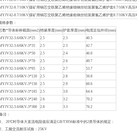
MYJV32-8.7/10KV
煤矿用铜芯交联聚乙烯绝缘细钢丝铠装聚氯乙烯护套8.7/10KV高
MYJV42-8.7/10KV
煤矿用铜芯交联聚乙烯绝缘粗钢丝铠装聚氯乙烯护套8.7/10KV高
规格参数：
芯数*导体标称截面(mm2)
绝缘厚度(mm)
护套厚度(mm)
电缆近似外径(mm)
MYJV32-3.6/6KV-3*25
2.5
2.3
40.5
MYJV32-3.6/6KV-3*35
2.5
2.3
42.7
MYJV32-3.6/6KV-3*50
2.5
2.4
46.0
MYJV32-3.6/6KV-3*70
2.5
2.6
49.7
MYJV32-3.6/6KV-3*95
2.5
2.7
53.7
MYJV32-3.6/6KV-3*120
2.5
2.8
56.8
MYJV32-3.6/6KV-3*150
2.5
2.9
60.6
MYJV32-3.6/6KV-3*185
2.5
3.0
64.4
MYJV32-3.6/6KV-3*240
2.6
3.2
70.2
MYJV32-3.6/6KV-3*300
2.8
3.3
76.2
备注：
1、 20℃时导体大直流电阻值应满足GB/T3956标准中的2类导体的规定：
2、工频交流耐压试验：25KV