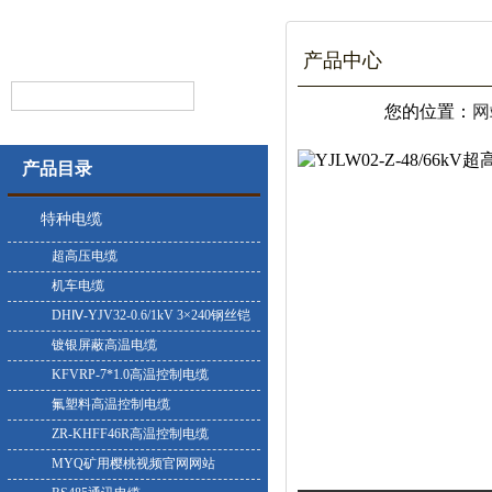
产品中心
您的位置：
网
产品目录
特种电缆
超高压电缆
机车电缆
DHⅣ-YJV32-0.6/1kV 3×240钢丝铠
装耐寒电缆
镀银屏蔽高温电缆
KFVRP-7*1.0高温控制电缆
氟塑料高温控制电缆
ZR-KHFF46R高温控制电缆
MYQ矿用樱桃视频官网网站