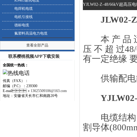
RS485通讯电缆
YJLW02-Z-48/66kV超高压
电焊机电缆
电机引接线
JLW02-
德标电缆
氟塑料高温电力电缆
本 产 品 适 
查看全部产品
压 不 超 过
有一定绝缘 要求
联系樱桃视频APP下载安装
全国统一热线：
供输配电能之用
传真（FAX）：
邮编（P.C）：239300
E-mail：
13625509106@163.com
YJLW02
地址：安徽省天长市仁和南路20号
电缆结构 导体
割导体(800