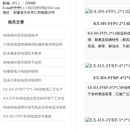
邮编（P.C）：239300
E-mail：
13625509106@163.com
地址：安徽省天长市仁和南路20号
相关文章
KX-HS-FFP1-2*
KX-HS-FFP1-2*1
热电偶补偿导线规格书
潮、耐磨及阻燃特性
计算机电缆绝缘物理机械性能详细说明
高温、耐寒、耐油水
584-3）的规定。
防水橡套软电缆技术要求
热电偶补偿导线型号选型
硅橡胶电力电缆的研制
EX-HA-FFRP-4*2
高温计算机电缆详细资料
EX-HA-FFRP-4*2*1.5
EX-HA-FFRP7*2*1.5补偿电缆工艺生产
于各种测温装置，已被广泛用于石
KX-FFP补偿电缆在恶劣的环境下工作也
是没问题的
钨铼热电偶用补偿导线及补偿电缆详细资
料
KX-HS-FPFP补偿电缆型号规格