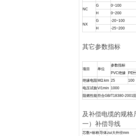
G
0~100
NC
H
0~200
G
-20~100
NX
H
-25~200
其它参数指标
参数指标
项目
单位
PVC绝缘
PE
绝缘电阻
MΩ.km
25
100
电压试验
V/1min
1000
阻燃性能
符合GB/T18380-20
及补偿电缆的规格
一）补偿导线
芯数×标称
导体
zui大外径mm