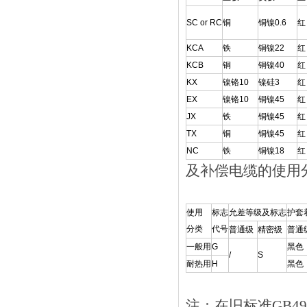
SC or RC
铜
铜镍0.6
红
KCA
铁
铜镍22
红
KCB
铜
铜镍40
红
KX
镍铬10
镍硅3
红
EX
镍铬10
铜镍45
红
JX
铁
铜镍45
红
TX
铜
铜镍45
红
NC
铁
铜镍18
红
及补偿电缆的使用分
使用
标志
允差等级及标志
护套
分类
代号
普通级
精密级
普通
一般用
G
黑色
/
S
耐热用
H
黑色
注：在旧标准GB4989