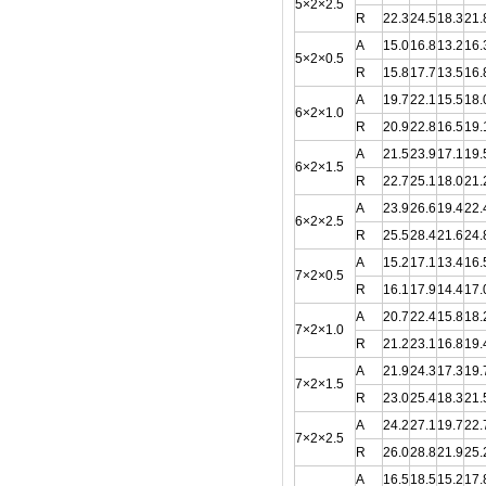
5×2×2.5
R
22.3
24.5
18.3
21.
A
15.0
16.8
13.2
16.
5×2×0.5
R
15.8
17.7
13.5
16.
A
19.7
22.1
15.5
18.
6×2×1.0
R
20.9
22.8
16.5
19.
A
21.5
23.9
17.1
19.
6×2×1.5
R
22.7
25.1
18.0
21.
A
23.9
26.6
19.4
22.
6×2×2.5
R
25.5
28.4
21.6
24.
A
15.2
17.1
13.4
16.
7×2×0.5
R
16.1
17.9
14.4
17.
A
20.7
22.4
15.8
18.
7×2×1.0
R
21.2
23.1
16.8
19.
A
21.9
24.3
17.3
19.
7×2×1.5
R
23.0
25.4
18.3
21.
A
24.2
27.1
19.7
22.
7×2×2.5
R
26.0
28.8
21.9
25.
A
16.5
18.5
15.2
17.