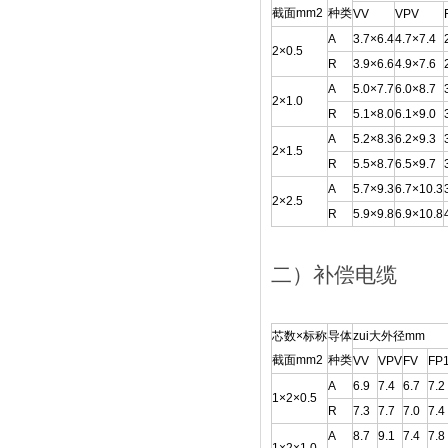
截面mm2
种类
VV
VPV
A
3.7×6.4
4.7×7.4
2×0.5
R
3.9×6.6
4.9×7.6
A
5.0×7.7
6.0×8.7
2×1.0
R
5.1×8.0
6.1×9.0
A
5.2×8.3
6.2×9.3
2×1.5
R
5.5×8.7
6.5×9.7
A
5.7×9.3
6.7×10.3
2×2.5
R
5.9×9.8
6.9×10.8
二）补偿电缆
芯数×标称
导体
zui大外径mm
截面mm2
种类
VV
VPV
FV
FP
A
6.9
7.4
6.7
7.2
1×2×0.5
R
7.3
7.7
7.0
7.4
A
8.7
9.1
7.4
7.8