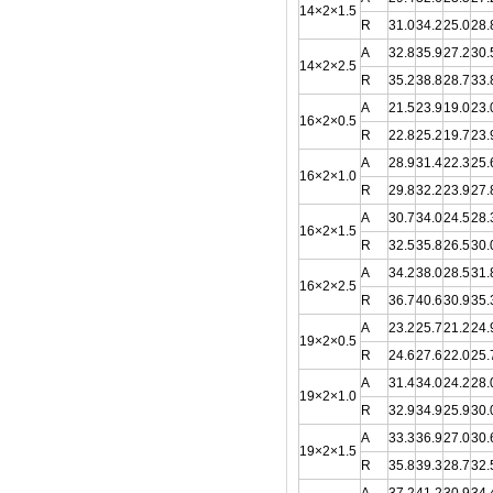
14×2×1.5
R
31.0
34.2
25.0
28.
A
32.8
35.9
27.2
30.
14×2×2.5
R
35.2
38.8
28.7
33.
A
21.5
23.9
19.0
23.
16×2×0.5
R
22.8
25.2
19.7
23.
A
28.9
31.4
22.3
25.
16×2×1.0
R
29.8
32.2
23.9
27.
A
30.7
34.0
24.5
28.
16×2×1.5
R
32.5
35.8
26.5
30.
A
34.2
38.0
28.5
31.
16×2×2.5
R
36.7
40.6
30.9
35.
A
23.2
25.7
21.2
24.
19×2×0.5
R
24.6
27.6
22.0
25.
A
31.4
34.0
24.2
28.
19×2×1.0
R
32.9
34.9
25.9
30.
A
33.3
36.9
27.0
30.
19×2×1.5
R
35.8
39.3
28.7
32.