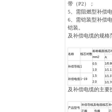
带（P2）；
5、需阻燃型补
6、需铠装型补偿
铠装。
及补偿电缆的规格
标称截面
线芯
名称
线芯对数
mm2
A
1/0.8
0.5
补偿导线
1
1.0
1/1.1
1.5
1/1.3
补偿电缆
1~19
2.0
1/1.7
及补偿电缆的主要
补偿导线及电缆线芯
补
产品型号
正极
负极
正