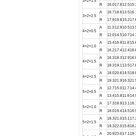
3×2×1.5
R
16.0
17.8
12.5
15.
A
16.7
18.6
13.5
16.
3×2×2.5
R
17.9
19.8
15.2
17.
A
11.3
12.9
10.5
13.
4×2×0.5
R
12.0
14.5
10.7
14.
A
15.4
16.9
11.8
15.
4×2×1.0
R
16.2
17.4
12.4
16.
A
16.3
18.3
12.9
16.
4×2×1.5
R
18.3
19.1
13.5
17.
A
18.0
20.6
14.5
18.
4×2×2.5
R
19.3
21.9
16.3
21.
A
12.7
15.0
11.7
14.
5×2×0.5
R
13.4
15.8
11.9
14.
A
17.3
18.9
13.1
16.
5×2×1.0
R
18.0
19.4
14.5
16.
A
18.3
21.0
15.1
17.
5×2×1.5
R
19.3
22.0
15.8
18.
A
20.9
23.0
17.1
19.