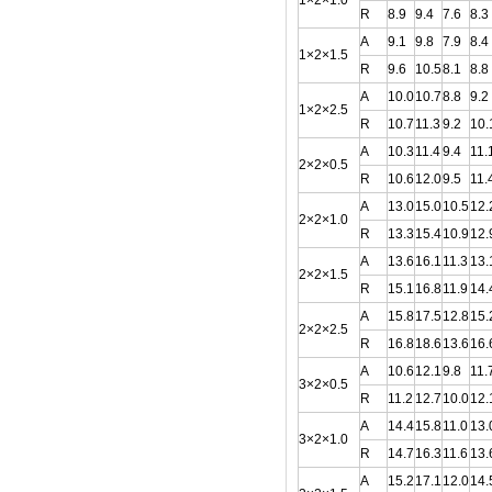
1×2×1.0
R
8.9
9.4
7.6
8.3
A
9.1
9.8
7.9
8.4
1×2×1.5
R
9.6
10.5
8.1
8.8
A
10.0
10.7
8.8
9.2
1×2×2.5
R
10.7
11.3
9.2
10.
A
10.3
11.4
9.4
11.
2×2×0.5
R
10.6
12.0
9.5
11.
A
13.0
15.0
10.5
12.
2×2×1.0
R
13.3
15.4
10.9
12.
A
13.6
16.1
11.3
13.
2×2×1.5
R
15.1
16.8
11.9
14.
A
15.8
17.5
12.8
15.
2×2×2.5
R
16.8
18.6
13.6
16.
A
10.6
12.1
9.8
11.
3×2×0.5
R
11.2
12.7
10.0
12.
A
14.4
15.8
11.0
13.
3×2×1.0
R
14.7
16.3
11.6
13.
A
15.2
17.1
12.0
14.