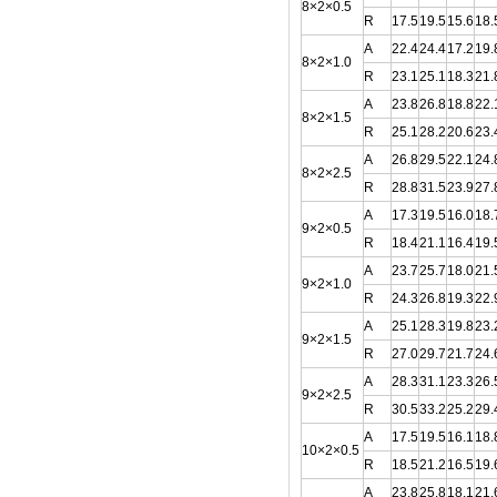
8×2×0.5
R
17.5
19.5
15.6
18.
A
22.4
24.4
17.2
19.
8×2×1.0
R
23.1
25.1
18.3
21.
A
23.8
26.8
18.8
22.
8×2×1.5
R
25.1
28.2
20.6
23.
A
26.8
29.5
22.1
24.
8×2×2.5
R
28.8
31.5
23.9
27.
A
17.3
19.5
16.0
18.
9×2×0.5
R
18.4
21.1
16.4
19.
A
23.7
25.7
18.0
21.
9×2×1.0
R
24.3
26.8
19.3
22.
A
25.1
28.3
19.8
23.
9×2×1.5
R
27.0
29.7
21.7
24.
A
28.3
31.1
23.3
26.
9×2×2.5
R
30.5
33.2
25.2
29.
A
17.5
19.5
16.1
18.
10×2×0.5
R
18.5
21.2
16.5
19.
A
23.8
25.8
18.1
21.