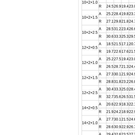
10×2×1.0
R
24.5
26.9
19.4
23.
A
25.2
28.4
19.8
23.
10×2×1.5
R
27.1
29.8
21.8
24.
A
28.5
31.2
23.4
26.
10×2×2.5
R
30.6
33.3
25.3
29.
A
18.5
21.5
17.1
20.
12×2×0.5
R
19.7
22.6
17.6
21.
A
25.2
27.5
19.4
23.
12×2×1.0
R
26.5
28.7
21.3
24.
A
27.3
30.1
21.9
24.
12×2×1.5
R
28.8
31.8
23.2
26.
A
30.4
33.3
25.0
28.
12×2×2.5
R
32.7
35.6
26.5
31.
A
20.6
22.9
18.3
22.
14×2×0.5
R
21.9
24.2
18.9
22.
A
27.7
30.1
21.5
24.
14×2×1.0
R
28.6
30.9
22.9
26.
A
29.4
32.6
23.5
27.