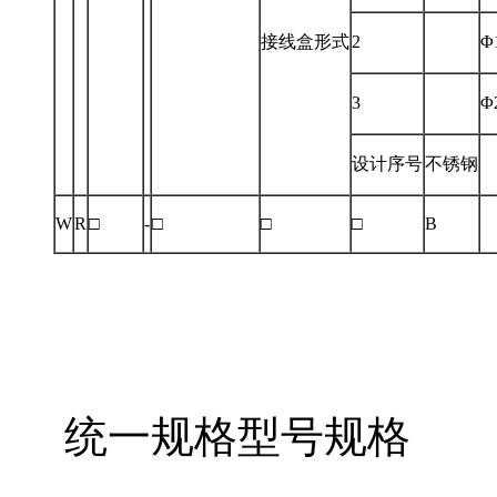
接线盒形式
2
Φ
3
Φ
设计序号
不锈钢
W
R
□
-
□
□
□
B
统一规格型号规格