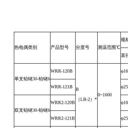
规
热电偶类别
产品型号
分度号
测温范围℃
直
WRR-120B
φ16
单支铂铑30-铂铑6
WRR-121B
φ25
B
0~1600
（LB-2）*
WRR2-120B
φ16
双支铂铑30-铂铑6
WRR2-121B
φ25