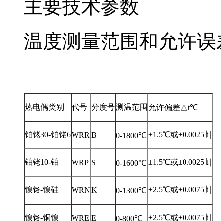
主要技术参数
温度测量范围和允许误
热电偶类别
代号
分度号
测温范围
允许偏差△t℃
铂铑30-铂铑6
±1.5℃或±0.0025∣t∣
WRR
B
0-1800℃
铂铑10-铂
±1.5℃或±0.0025∣t∣
WRP
S
0-1600℃
镍铬-镍硅
±2.5℃或±0.0075∣t∣
WRN
K
0-1300℃
镍铬-铜镍
±2.5℃或±0.0075∣t∣
WRE
E
0-800℃