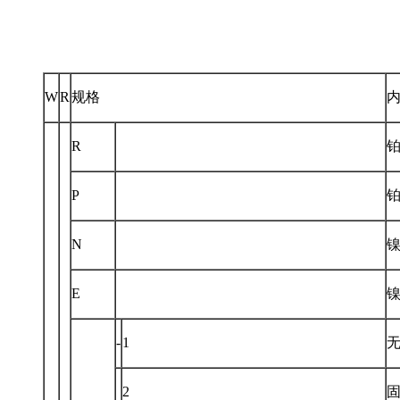
W
R
规格
R
铂
P
铂
N
镍
E
镍
-
1
2