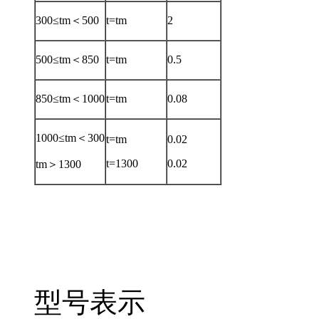
300≤tm＜500
t=tm
2
500≤tm＜850
t=tm
0.5
850≤tm＜1000
t=tm
0.08
1000≤tm＜300
t=tm
0.02
t=1300
0.02
tm＞1300
型号表示