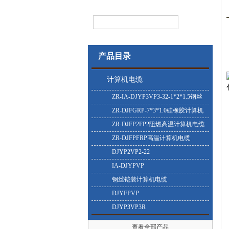
产品目录
计算机电缆
ZR-IA-DJYP3VP3-32-1*2*1.5钢丝
铠装计算机电缆
ZR-DJFGRP-7*3*1.0硅橡胶计算机
电缆
ZR-DJFP2FP2阻燃高温计算机电缆
ZR-DJFPFRP高温计算机电缆
DJYP2VP2-22
IA-DJYPVP
钢丝铠装计算机电缆
DJYFPVP
DJYP3VP3R
查看全部产品