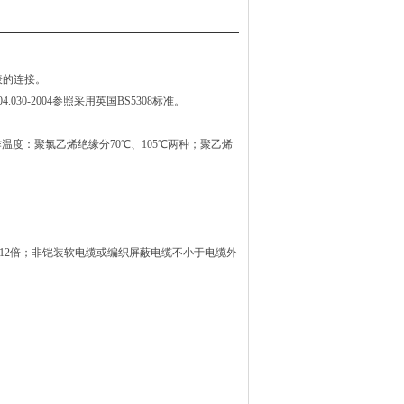
连接。
4.030-2004参照采用英国BS5308标准。
：聚氯乙烯绝缘分70℃、105℃两种；聚乙烯
缆外径的12倍；非铠装软电缆或编织屏蔽电缆不小于电缆外