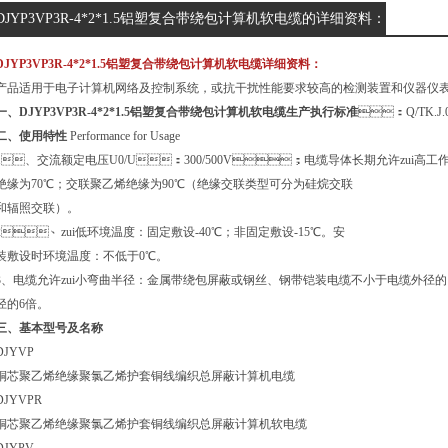
DJYP3VP3R-4*2*1.5铝塑复合带绕包计算机软电缆的详细资料：
DJYP3VP3R-4*2*1.5铝塑复合带绕包计算机软电缆详细资料：
产品适用于电子计算机网络及控制系统，或抗干扰性能要求较高的检测装置和仪器仪表的
一、DJYP3VP3R-4*2*1.5铝塑复合带绕包计算机软电缆生产执行标准
：Q/TK.J.0
二、使用特性
Performance for Usage
1、交流额定电压U0/U：300/500V；电缆导体长期允许zui高工作温度
绝缘为70℃；交联聚乙烯绝缘为90℃（绝缘交联类型可分为硅烷交联
和辐照交联）。
2、zui低环境温度：固定敷设-40℃；非固定敷设-15℃。安
装敷设时环境温度：不低于0℃。
3、电缆允许zui小弯曲半径：金属带绕包屏蔽或钢丝、钢带铠装电缆不小于电
径的6倍。
三、基本型号及名称
DJYVP
铜芯聚乙烯绝缘聚氯乙烯护套铜线编织总屏蔽计算机电缆
DJYVPR
铜芯聚乙烯绝缘聚氯乙烯护套铜线编织总屏蔽计算机软电缆