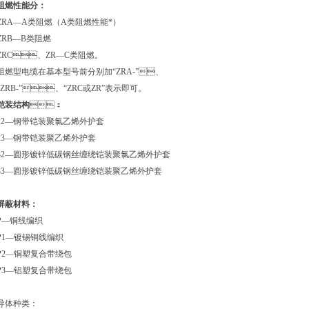
阻燃性能分：
ZRA—A类阻燃（A类阻燃性能*）
ZRB—B类阻燃
ZRC、ZR—C类阻燃。
阻燃型电缆在基本型号前分别加“ZRA-”、
“ZRB-”、“ZRC或ZR”表示即可。
铠装结构
：
22—钢带铠装聚氯乙烯外护套
23—钢带铠装聚乙烯外护套
32—圆形镀锌低碳钢丝缠绕铠装聚氯乙烯外护套
33—圆形镀锌低碳钢丝缠绕铠装聚乙烯外护套
屏蔽材料：
P—铜线编织
P1—镀锡铜线编织
P2—铜塑复合带绕包
P3—铝塑复合带绕包
导体种类：