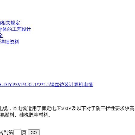
的相关规定
压导体的工艺设计
全
号详细资料
IA-DJYP3VP3-32-1*2*1.5钢丝铠装计算机电缆
属于电气装备用电缆，本电缆适用于额定电压500V及以下对于防干扰性
氟塑料、硅橡胶等材料。
跳转到第
页