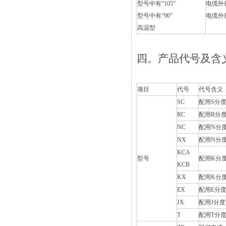
型号中有
“105”
电缆外
型号中有
“90”
电缆外
高温型
四。
产品代号及含义
项目
代号
代号含义
SC
配用
S
分
RC
配用
R
分
NC
配用
N
分
NX
配用
N
分
KCA
型号
配用
K
分
KCB
KX
配用
K
分
EX
配用
E
分
JX
配用
J
分度
T
配用
T
分