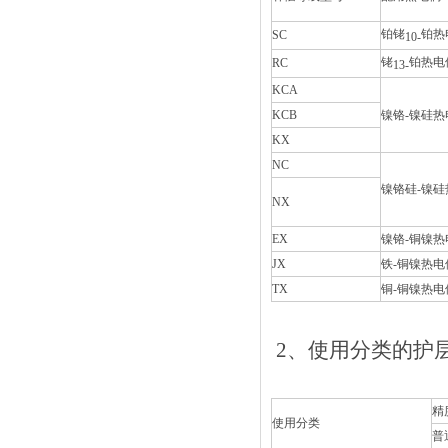
铂铑
铂热
SC
10-
铑
铂热电
RC
13-
KCA
KCB
镍铬
-
镍硅热
KX
NC
镍铬硅
-
镍硅
NX
EX
镍铬
-
铜镍热
JX
铁
-
铜镍热电
TX
铜
-
铜镍热电
2、
使用分类的护
精
使用分类
普