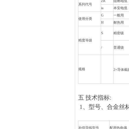
ZR
阻燃电缆
系列代号
ia
本安电缆
G
一般用
使用分类
H
耐热用
S
精密级
精度等级
/
普通级
规格
2×
导体截
五
技术指标
:
1
、型号、合
补偿导线型号
配用热电偶