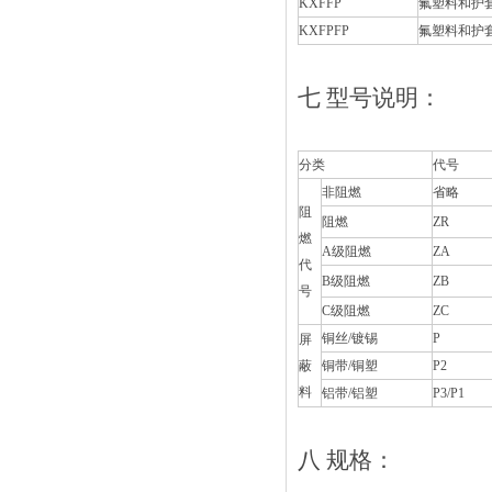
KXFFP
氟塑料和护
KXFPFP
氟塑料和护
七
型号说明：
分类
代号
非阻燃
省略
阻
阻燃
ZR
燃
A
级阻燃
ZA
代
B
级阻燃
ZB
号
C
级阻燃
ZC
铜丝
/
镀锡
P
屏
蔽
铜带
/
铜塑
P2
料
铝带
/
铝塑
P3/P1
八
规格：