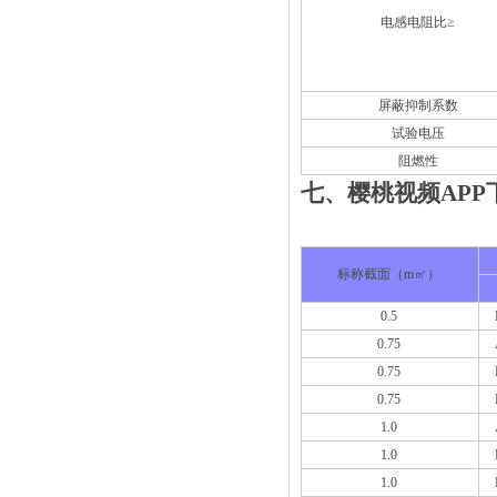
电感电阻比≥
屏蔽抑制系数
试验电压
阻燃性
七、樱桃视频
标称截面（m㎡）
0.5
0.75
0.75
0.75
1.0
1.0
1.0