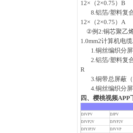
12×（2×0.75）B
8.铝箔/塑料复合
12×（2×0.75）A
②例2:铜芯聚乙
1.0mm2计算机电缆表
1.铜丝编织分屏蔽（
2.铝箔/塑料复合膜
R
3.铜带总屏蔽（A类
4.铜丝编织分屏蔽钢
四、樱桃视频A
DJVPV
DJPV
DJVP2V
DJYP2V
DJYJP3V
DJVVP