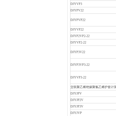
DJYVP3
DJYPV22
DJYPVP22
DJYVP22
DJYP2VP2-22
DJYVP2-22
DJYP3V22
DJYP3VP3-22
DJYVP3-22
交联聚乙烯绝缘聚氯乙烯护套计
DJYJPV
DJYJP2V
DJYJP3V
DJYJVP