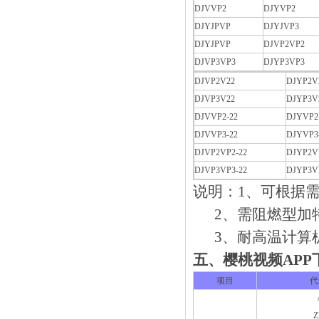
DJVVP2
DJYVP2
DJYJPVP
DJYJVP3
DJYJPVP
DJVP2VP2
DJVP3VP3
DJYP3VP3
DJVP2V22
DJYP2V
DJVP3V22
DJYP3V
DJVVP2-22
DJYVP2
DJVVP3-22
DJYVP3
DJVP2VP2-22
DJYP2V
DJVP3VP3-22
DJYP3V
说明：1、
2、需阻燃型
3、耐高温计算机电
五、樱桃视频
项目
代
Z