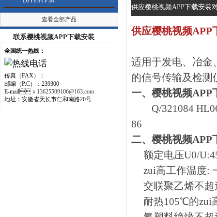
DJYP3VP3R
供应樱桃视频APP下载安装对
查看全部产品
供应樱桃视频APP
联系樱桃视频APP下载安装
全国统一热线：
适用于发电、冶
的信号传输及检测仪
传真（FAX）：
邮编（P.C）：239300
一、樱桃视频
E-mail：
13625509106@163.com
地址：安徽省天长市仁和南路20号
Q/321084 HL06
86
二、樱桃视频A
额定电压U0/U:450
zui高工作温度: 
交联聚乙烯不超过
耐热105℃的zui