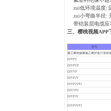
氟塑料绝缘不超过2
zui低环境温度: 固
zui小弯曲半径:
带铠装层电缆应不
三、
樱桃视频AP
型号
聚乙烯绝缘聚氯乙烯护套计算机
DJYPV
DJYPVP
DJYVP
DJYP2V
DJYP2VP2
DJYVP2
DJYP3V
DJYP3VP3