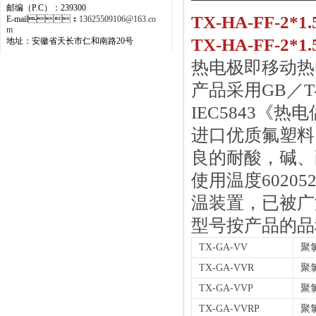
邮编（P.C）：239300
TX-HA-FF-2
E-mail：
13625509106@163.co
m
TX-HA-FF-2
地址：安徽省天长市仁和南路20号
热电极即移动热电偶
产品采用
GB
／
T
IEC5843
《热电
进口优质氟塑料
良的耐酸，碱
使用温度
60205
温装置，已被广泛
型号按产品的品种划
TX-GA-VV
聚
TX-GA-VVR
聚
TX-GA-VVP
聚
TX-GA-VVRP
聚