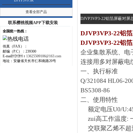
DJYP3VP3R
查看全部产品
DJVP3VP3-22铝箔屏蔽对
联系樱桃视频APP下载安装
全国统一热线：
DJVP3VP3-22
DJVP3VP3-2
传真（FAX）：
企业集散系统
邮编（P.C）：239300
E-mail：
13625509106@163.com
连接用多对屏蔽电缆.
地址：安徽省天长市仁和南路20号
一、
执行标准
Q/321084 HL06
BS5308-86
二、使用特性
额定电压U0/U:450
zui高工作温度: 
交联聚乙烯不超过