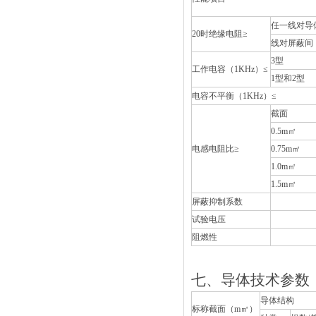
任一线对导
20时绝缘电阻≥
线对屏蔽间
3型
工作电容（1KHz）≤
1型和2型
电容不平衡（1KHz）≤
截面
0.5m㎡
电感电阻比≥
0.75m㎡
1.0m㎡
1.5m㎡
屏蔽抑制系数
试验电压
阻燃性
七、导体技术参数
导体结构
标称截面（m㎡）