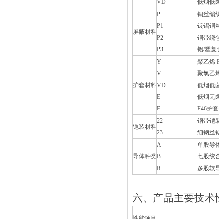
VD
低烟低
P
铜丝编
P1
镀锡铜
屏蔽材料
P2
铜带绕
P3
铝/塑复
Y
聚乙烯 
V
聚氯乙烯
护套材料
VD
低烟低
E
低烟无
F
F46护套
22
钢带铠
铠装材料
23
细钢丝
A
单股导
导体种类
B
七股绞
R
多股软
六、产品主要技术
性能项目