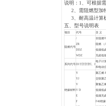
说明：1、可根
2、需阻燃型加特
3、耐高温计算机电
五、型号说明表
项目
代号
含 义
/
非阻燃
ZR
阻燃 （
阻燃代号
DDZ
低烟低
WDZ
无卤低
电子计
系列代号
DJ 、J
和电动
Y
聚乙烯 
YJ
交联聚乙
V
聚氯乙烯
绝缘材料
V D
低烟低
E
低烟无
F
F46绝缘