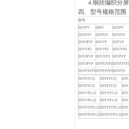
4.铜丝编织分屏蔽钢
四、型号规格范围
型号
DJVPV
DJPV
DJYPV
DJVP2V
DJYP2V
DJVP3V
DJYJP3V
DJVVP
DJYVP
DJVVP2
DJYVP2
DJYJVP2
DJYJPVP
DJYJVP3
DJVPVP
DJYJPVP
DJVP2VP2
DJYP2VP
DJVP3VP3
DJYP3VP3
DJVP2V
DJVP2V22
DJYP2V22
DJY
DJVP3V22
DJYP3V22
DJY
DJVVP2-22
DJYVP2-22
DJY
DJVVP3-22
DJYVP3-22
DJY
DJVP2VP2-22
DJYP2VP2-22
DJY
DJVP3VP3-22
DJYP3VP3-22
DJY