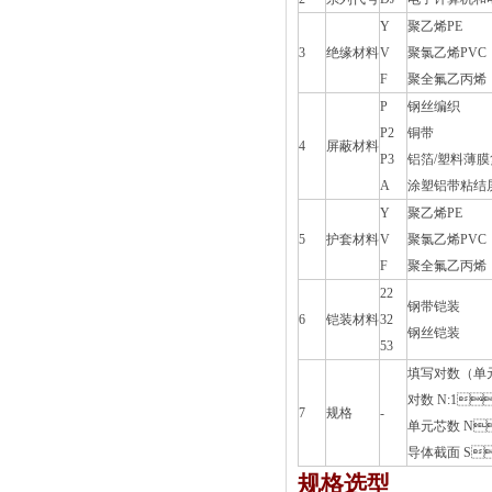
Y
聚乙烯PE
3
绝缘材料
V
聚氯乙烯PVC
F
聚全氟乙丙烯
P
钢丝编织
P2
铜带
4
屏蔽材料
P3
铝箔/塑料薄
A
涂塑铝带粘结
Y
聚乙烯PE
5
护套材料
V
聚氯乙烯PVC
F
聚全氟乙丙烯
22
钢带铠装
6
铠装材料
32
钢丝铠装
53
填写对数（单
对数 N:1、2
7
规格
-
单元芯数 N
导体截面 S：
规格选型