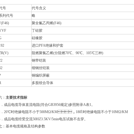
代号
代号含义
系列代号
略
F(F46)
聚全氟乙丙烯(F46)
YVF
丁硅胶
G
硅橡胶
192
进口PFA绝缘和护套
ZR(V)
阻燃聚氯乙烯(分阻燃70℃、90℃、105℃三种)
22
钢带铠装
32
细钢丝铠装
P
铜编织屏蔽
R
多股绞合导体
六：
主要技术指标
1．成品电缆导体直流电阻(符合GB3956规定)参照附录A表1。
2．20℃时绝缘电阻不小于500MΩ/KM，180℃时绝缘电阻不小于10MΩ/KM
3．成品电缆经受交流50HZ3.5KV/5min电压试验不击穿。
七：基本电缆规格及结构参数