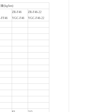
(kg/km)
ZR-F46
ZR-F46-22
-FF46
YGC-F46
YGC-F46-22
83
215