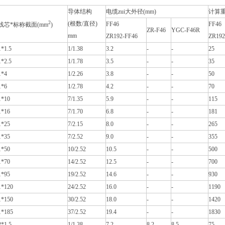
导体结构
电缆zui大外径(mm)
计算重量
2
(根数/直径)
FF46
FF46
线芯*标称截面(mm
)
ZR-F46
YGC-F46R
mm
ZR192-FF46
ZR192
1*1.5
1/1.38
3.2
-
-
25
1*2.5
1/1.78
3.5
-
-
35
1*4
1/2.26
3.8
-
-
50
1*6
1/2.78
4.2
-
-
70
1*10
7/1.35
5.9
-
-
115
1*16
7/1.70
6.8
-
-
181
1*25
7/2.15
8.0
-
-
265
1*35
7/2.52
9.0
-
-
355
1*50
10/2.52
10.5
-
-
500
1*70
14/2.52
12.5
-
-
700
1*95
19/2.52
14.6
-
-
930
1*120
24/2.52
16.0
-
-
1190
1*150
30/2.52
18.0
-
-
1420
1*185
37/2.52
19.4
-
-
1830
2*1.5
1/1.38
7.2
8.2
8.5
75