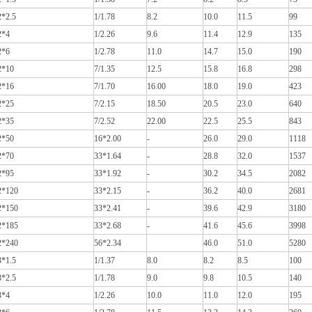
2*2.5
1/1.78
8.2
10.0
11.5
99
2*4
1/2.26
9.6
11.4
12.9
135
2*6
1/2.78
11.0
14.7
15.0
190
2*10
7/1.35
12.5
15.8
16.8
298
2*16
7/1.70
16.00
18.0
19.0
423
2*25
7/2.15
18.50
20.5
23.0
640
2*35
7/2.52
22.00
22.5
25.5
843
2*50
16*2.00
-
26.0
29.0
1118
2*70
33*1.64
-
28.8
32.0
1537
2*95
33*1.92
-
30.2
34.5
2082
2*120
33*2.15
-
36.2
40.0
2681
2*150
33*2.41
-
39.6
42.9
3180
2*185
33*2.68
-
41.6
45.6
3998
2*240
56*2.34
46.0
51.0
5280
3*1.5
1/1.37
8.0
8.2
8.5
100
3*2.5
1/1.78
9.0
9.8
10.5
140
3*4
1/2.26
10.0
11.0
12.0
195