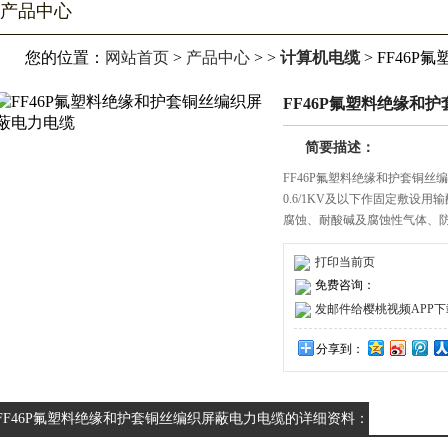
产品中心
您的位置：
网站首页
>
产品中心
> >
计算机电缆
> FF46
FF46P氟塑料绝缘和
简要描述：
FF46P氟塑料绝缘和护套铜
0.6/1KV及以下作固定敷设用输配
腐蚀、耐酸碱及腐蚀性气体、
使用寿命长，广泛用于冶金、电力
打印当前页
免费咨询：
发邮件给樱桃视频APP下载安装
分享到：
FF46P氟塑料绝缘和护套铜丝编织屏蔽电力电缆的详细资料：