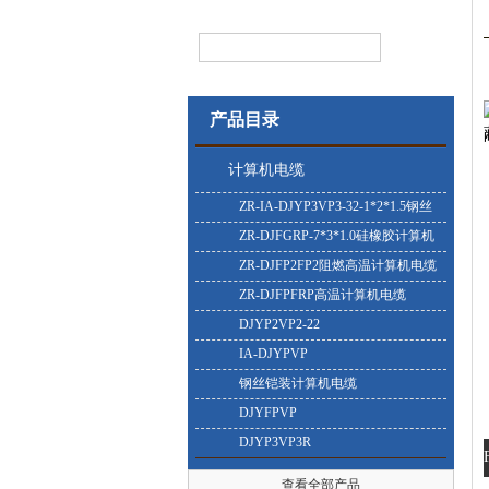
产品目录
计算机电缆
ZR-IA-DJYP3VP3-32-1*2*1.5钢丝
铠装计算机电缆
ZR-DJFGRP-7*3*1.0硅橡胶计算机
电缆
ZR-DJFP2FP2阻燃高温计算机电缆
ZR-DJFPFRP高温计算机电缆
DJYP2VP2-22
IA-DJYPVP
钢丝铠装计算机电缆
DJYFPVP
DJYP3VP3R
查看全部产品