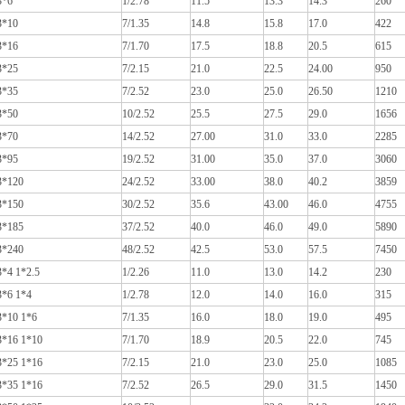
3*6
1/2.78
11.5
13.3
14.3
260
3*10
7/1.35
14.8
15.8
17.0
422
3*16
7/1.70
17.5
18.8
20.5
615
3*25
7/2.15
21.0
22.5
24.00
950
3*35
7/2.52
23.0
25.0
26.50
1210
3*50
10/2.52
25.5
27.5
29.0
1656
3*70
14/2.52
27.00
31.0
33.0
2285
3*95
19/2.52
31.00
35.0
37.0
3060
3*120
24/2.52
33.00
38.0
40.2
3859
3*150
30/2.52
35.6
43.00
46.0
4755
3*185
37/2.52
40.0
46.0
49.0
5890
3*240
48/2.52
42.5
53.0
57.5
7450
3*4 1*2.5
1/2.26
11.0
13.0
14.2
230
3*6 1*4
1/2.78
12.0
14.0
16.0
315
3*10 1*6
7/1.35
16.0
18.0
19.0
495
3*16 1*10
7/1.70
18.9
20.5
22.0
745
3*25 1*16
7/2.15
21.0
23.0
25.0
1085
3*35 1*16
7/2.52
26.5
29.0
31.5
1450