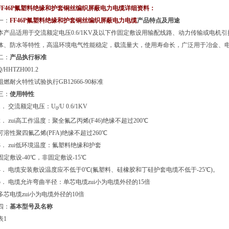
FF46P氟塑料绝缘和护套铜丝编织屏蔽电力电缆详细资料：
：
FF46P氟塑料绝缘和护套铜丝编织屏蔽电力电缆
产品特点及用途
本产品适用于交流额定电压0.6/1KV及以下作固定敷设用输配线路、动力传输或电机引接线
体、防水等特性，高温环境电气性能稳定，载流量大，使用寿命长，广泛用于冶金、电
：
产品执行标准
Q/HHTZH001.2
阻燃耐火特性试验执行GB12666-90标准
：
使用特性
1． 交流额定电压：U
/U 0.6/1KV
0
2． zui高工作温度：聚全氟乙丙烯(F46)绝缘不超过200℃
可溶性聚四氟乙烯(PFA)绝缘不超过260℃
3． zui低环境温度：氟塑料绝缘和护套
固定敷设-40℃，非固定敷设-15℃
4． 电缆安装敷设温度应不低于0℃(氟塑料、硅橡胶和丁硅护套电缆不低于-25℃)。
5． 电缆允许弯曲半径：单芯电缆zui小为电缆外径的15倍
多芯电缆zui小为电缆外径的10倍
：
基本型号及名称
表1