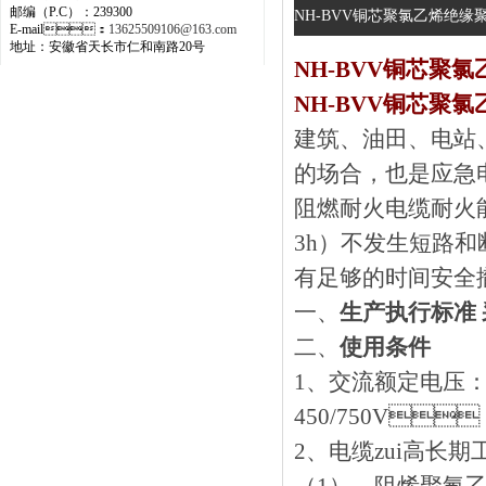
邮编（P.C）：239300
NH-BVV铜芯聚氯乙烯绝缘聚
E-mail：
13625509106@163.com
地址：安徽省天长市仁和南路20号
NH-BVV铜芯聚氯
NH-BVV铜芯聚
建筑、油田、电
的场合，也是应急电
阻燃耐火电缆耐火能力
3h）不发生短路和断
有足够的时间安全撤离
一、
生产执行标准 采
二、
使用条件
1、交流额定电压
450/750V，B
2、电缆zui高长