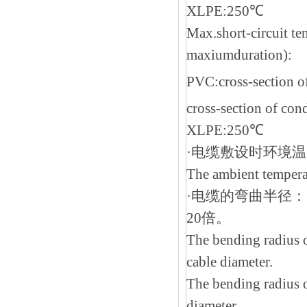
XLPE:250℃
Max.short-circuit te
maxiumduration):
PVC:cross-section 
cross-section of c
XLPE:250℃
·电缆敷设时环境温
The ambient tempera
·电缆的弯曲半径
20倍。
The bending radius o
cable diameter.
The bending radius o
diameter.