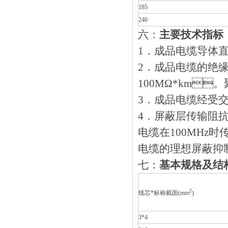
185
240
六：
主要技术指标
1．成品电缆导体直流
2．成品电缆的绝
100MΩ*km
3．成品电缆经受交流5
4．屏蔽层传输阻
电缆在100MHz时
电缆的理想屏蔽抑制系
七：
基本规格及结
2
线芯*标称截面(mm
)
3*4