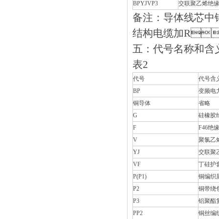
BPYJVP3
交联聚乙烯绝缘
备注：导体
结构电缆加R
五：代号名称和含
表2
代号
代号含
BP
变频电
铜导体
省略
G
硅橡胶
F
F46绝
V
聚氯乙
YJ
交联聚
VF
丁硅护
P(P1)
铜编织
P2
铜带绕
P3
铝聚酯
PP2
铜丝编