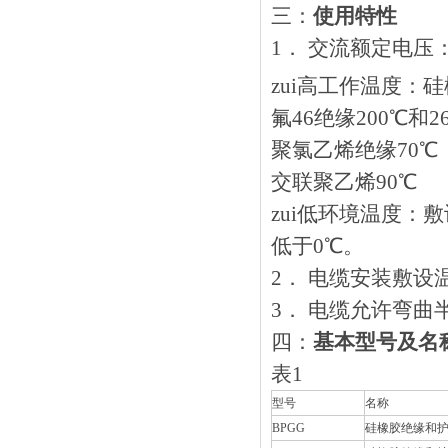
三：
使用特性
1． 交流额定电压
zui高工作温度：
氟46绝缘200℃和2
聚氯乙烯绝缘70℃
交联聚乙烯90℃
zui低环境温度
低于0℃。
2． 电缆安装敷设温度
3． 电缆允许弯曲半径
四：
基本型号及名
表1
型号
名称
BPGG
硅橡胶绝缘和护