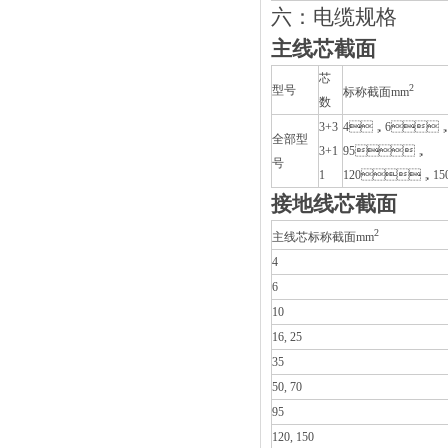
六：电缆规格
主线芯截面
芯
2
型号
标称截面mm
数
3+3
4，6，
全部型
3+1
95，
号
1
120，15
接地线芯截面
2
主线芯标称截面mm
4
6
10
16, 25
35
50, 70
95
120, 150