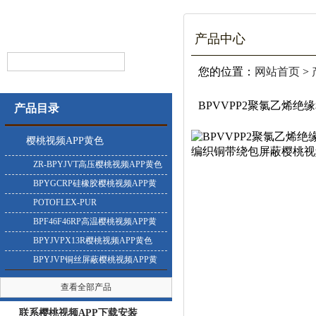
产品中心
您的位置：
网站首页
>
BPVVPP2聚氯乙烯
产品目录
樱桃视频APP黄色
ZR-BPYJVT高压樱桃视频APP黄色
BPYGCRP硅橡胶樱桃视频APP黄
色
POTOFLEX-PUR
BPF46F46RP高温樱桃视频APP黄
色
BPYJVPX13R樱桃视频APP黄色
BPYJVP铜丝屏蔽樱桃视频APP黄
色
查看全部产品
联系樱桃视频APP下载安装