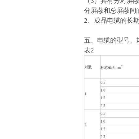
（3）具有分对屏蔽或
分屏蔽和总屏蔽间的
2、成品电缆的长
五、
电缆的型号
表2
2
对数
标称截面mm
0.5
1.0
1
1.5
2.5
0.5
1.0
2
1.5
2.5