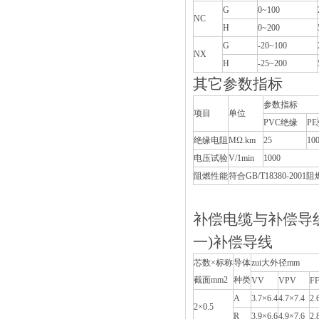
G
0~100
NC
H
0~200
G
-20~100
NX
H
-25~200
其它参数指标
参数指标
项目
单位
PVC绝缘
P
绝缘电阻
MΩ.km
25
10
电压试验
V/1min
1000
阻燃性能
符合GB/T18380-20
补偿电缆与补偿导
一)补偿导线
芯数×标称
导体
zui大外径mm
截面mm2
种类
VV
VPV
F
A
3.7×6.4
4.7×7.4
2.
2×0.5
R
3.9×6.6
4.9×7.6
2.