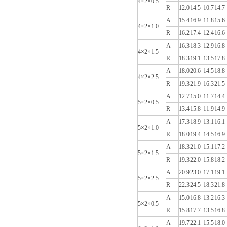
4×2×0.5
R
12.0
14.5
10.7
14.7
A
15.4
16.9
11.8
15.6
4×2×1.0
R
16.2
17.4
12.4
16.6
A
16.3
18.3
12.9
16.8
4×2×1.5
R
18.3
19.1
13.5
17.8
A
18.0
20.6
14.5
18.8
4×2×2.5
R
19.3
21.9
16.3
21.5
A
12.7
15.0
11.7
14.4
5×2×0.5
R
13.4
15.8
11.9
14.9
A
17.3
18.9
13.1
16.1
5×2×1.0
R
18.0
19.4
14.5
16.9
A
18.3
21.0
15.1
17.2
5×2×1.5
R
19.3
22.0
15.8
18.2
A
20.9
23.0
17.1
19.1
5×2×2.5
R
22.3
24.5
18.3
21.8
A
15.0
16.8
13.2
16.3
5×2×0.5
R
15.8
17.7
13.5
16.8
A
19.7
22.1
15.5
18.0