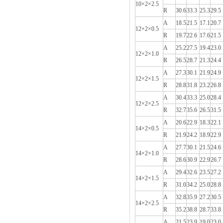
10×2×2.5
R
30.6
33.3
25.3
29.5
A
18.5
21.5
17.1
20.7
12×2×0.5
R
19.7
22.6
17.6
21.5
A
25.2
27.5
19.4
23.0
12×2×1.0
R
26.5
28.7
21.3
24.4
A
27.3
30.1
21.9
24.9
12×2×1.5
R
28.8
31.8
23.2
26.8
A
30.4
33.3
25.0
28.4
12×2×2.5
R
32.7
35.6
26.5
31.5
A
20.6
22.9
18.3
22.1
14×2×0.5
R
21.9
24.2
18.9
22.9
A
27.7
30.1
21.5
24.6
14×2×1.0
R
28.6
30.9
22.9
26.7
A
29.4
32.6
23.5
27.2
14×2×1.5
R
31.0
34.2
25.0
28.8
A
32.8
35.9
27.2
30.5
14×2×2.5
R
35.2
38.8
28.7
33.8
A
21.5
23.9
19.0
23.0