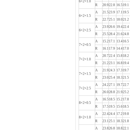
6×2×1.0
R
20.9
22.8
16.5
19.1
A
21.5
23.9
17.1
19.5
6×2×1.5
R
22.7
25.1
18.0
21.2
A
23.9
26.6
19.4
22.4
6×2×2.5
R
25.5
28.4
21.6
24.8
A
15.2
17.1
13.4
16.5
7×2×0.5
R
16.1
17.9
14.4
17.0
A
20.7
22.4
15.8
18.2
7×2×1.0
R
21.2
23.1
16.8
19.4
A
21.9
24.3
17.3
19.7
7×2×1.5
R
23.0
25.4
18.3
21.5
A
24.2
27.1
19.7
22.7
7×2×2.5
R
26.0
28.8
21.9
25.2
A
16.5
18.5
15.2
17.8
8×2×0.5
R
17.5
19.5
15.6
18.5
A
22.4
24.4
17.2
19.8
8×2×1.0
R
23.1
25.1
18.3
21.8
A
23.8
26.8
18.8
22.1