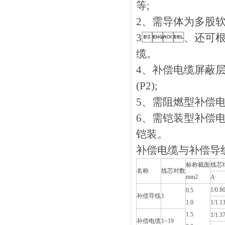
等;
2、需导体为多股软芯
3、还可根据
缆。
4、补偿电缆屏蔽层
(P2);
5、需阻燃型补偿
6、需铠装型补
铠装。
补偿电缆与补偿导
标称截面
线芯
名称
线芯对数
mm2
A
1/0.8
0.5
补偿导线
1
1.0
1/1.1
1.5
1/1.3
补偿电缆
1~19