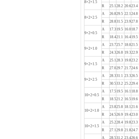
8×2×1.5
R
25.1
28.2
20.6
23.4
A
26.8
29.5
22.1
24.8
8×2×2.5
R
28.8
31.5
23.9
27.8
A
17.3
19.5
16.0
18.7
9×2×0.5
R
18.4
21.1
16.4
19.5
A
23.7
25.7
18.0
21.5
9×2×1.0
R
24.3
26.8
19.3
22.9
A
25.1
28.3
19.8
23.2
9×2×1.5
R
27.0
29.7
21.7
24.6
A
28.3
31.1
23.3
26.5
9×2×2.5
R
30.5
33.2
25.2
29.4
A
17.5
19.5
16.1
18.8
10×2×0.5
R
18.5
21.2
16.5
19.6
A
23.8
25.8
18.1
21.6
10×2×1.0
R
24.5
26.9
19.4
23.0
A
25.2
28.4
19.8
23.3
10×2×1.5
R
27.1
29.8
21.8
24.7
A
28.5
31.2
23.4
26.6