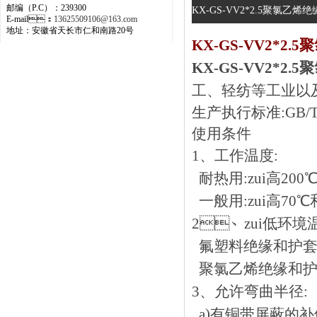
邮编（P.C）：239300
KX-GS-VV2*2.5聚氯乙烯
E-mail：
13625509106@163.com
地址：安徽省天长市仁和南路20号
KX-GS-VV2*2
KX-GS-VV2*
工、轻纺等工业以
生产执行标准:GB/
使用条件
1、工作温度:
耐热用:zui高200℃
一般用:zui高70℃和
2、zui低环境
氟塑料绝缘和护套线缆:固
聚氯乙烯绝缘和护套线缆
3、允许弯曲半径:
a)有铜带屏蔽的补偿