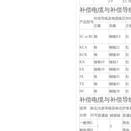
2.0
1/1.7
补偿电缆与补偿导
补偿导线及电缆线芯
补
产品型号
正极
负极
正
SC or RC
铜
铜镍0.6
红
KCA
铁
铜镍22
红
KCB
铜
铜镍40
红
KX
镍铬10
镍硅3
红
EX
镍铬10
铜镍45
红
JX
铁
铜镍45
红
TX
铜
铜镍45
红
NC
铁
铜镍18
红
补偿电缆与补偿导线
使用
标志
允差等级及标志
护套
分类
代号
普通级
精密级
普通
一般用
G
黑色
/
S
耐热用
H
黑色