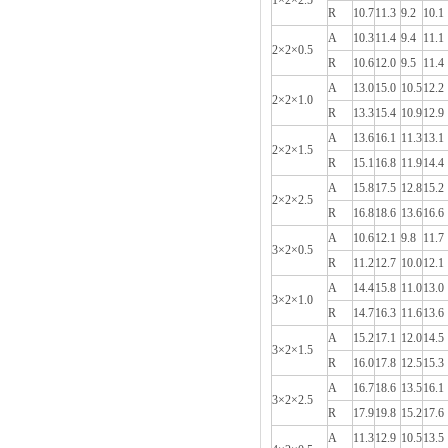
1×2×2.5
R
10.7
11.3
9.2
10.1
A
10.3
11.4
9.4
11.1
2×2×0.5
R
10.6
12.0
9.5
11.4
A
13.0
15.0
10.5
12.2
2×2×1.0
R
13.3
15.4
10.9
12.9
A
13.6
16.1
11.3
13.1
2×2×1.5
R
15.1
16.8
11.9
14.4
A
15.8
17.5
12.8
15.2
2×2×2.5
R
16.8
18.6
13.6
16.6
A
10.6
12.1
9.8
11.7
3×2×0.5
R
11.2
12.7
10.0
12.1
A
14.4
15.8
11.0
13.0
3×2×1.0
R
14.7
16.3
11.6
13.6
A
15.2
17.1
12.0
14.5
3×2×1.5
R
16.0
17.8
12.5
15.3
A
16.7
18.6
13.5
16.1
3×2×2.5
R
17.9
19.8
15.2
17.6
A
11.3
12.9
10.5
13.5