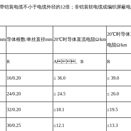
丝、钢带铠装电缆不小于电缆外径的12倍；非铠装软电缆或编织屏蔽电缆
20℃时导
mm
导体根数/单丝直径mm
20℃时导体直流电阻Ω/km
电阻Ω/km
R
A、B
R
16/0.20
≤ 36.0
≤ 39.0
24/0.20
≤ 24.5
≤ 26.0
32/0.20
≤18.1
≤19.5
30/0.25
≤12.1
≤13.3