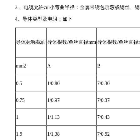
3 、电缆允许zui小弯曲半径：金属带绕包屏蔽或钢
4、导体类型及电阻：如下
导体标称截面
导体根数/单丝直径mm
导体根数/单丝直径
mm2
A
B
0.5
1/0.80
7/0.30
0.75
1/0.97
7/0.37
1
1/1.13
7/0.43
1.5
1/1.38
7/0.52