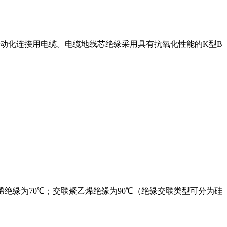
连接用电缆。电缆地线芯绝缘采用具有抗氧化性能的K型B
；聚乙烯绝缘为70℃；交联聚乙烯绝缘为90℃（绝缘交联类型可分为硅