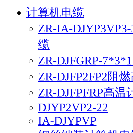
计算机电缆
ZR-IA-DJYP3VP
缆
ZR-DJFGRP-7*
ZR-DJFP2FP
ZR-DJFPFRP高
DJYP2VP2-22
IA-DJYPVP