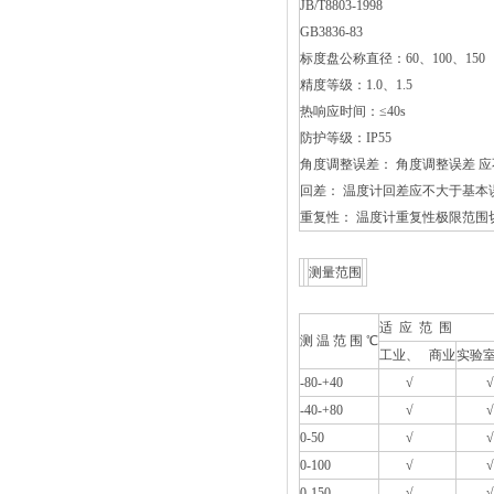
JB/T8803-1998
GB3836-83
标度盘公称直径：60、100、150
精度等级：1.0、1.5
热响应时间：≤40s
防护等级：IP55
角度调整误差： 角度调整误差 
回差： 温度计回差应不大于基
重复性： 温度计重复性极限
测量范围
适 应 范 围
测 温 范 围 ℃
工业、 商业
实验室
-80-+40
√
√
-40-+80
√
√
0-50
√
√
0-100
√
√
0-150
√
√