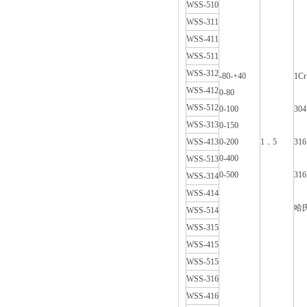
WSS-510
WSS-311
WSS-411
WSS-511
WSS-312
-80-+40
1Cr
WSS-412
0-80
WSS-512
0-100
304
WSS-313
0-150
WSS-413
0-200
1．5
316
0-400
WSS-513
0-500
316
WSS-314
WSS-414
哈氏
WSS-514
WSS-315
WSS-415
WSS-515
WSS-316
WSS-416