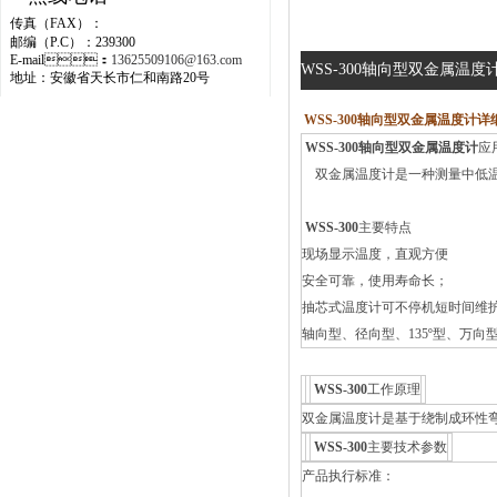
传真（FAX）：
邮编（P.C）：239300
E-mail：
13625509106@163.com
WSS-300轴向型双金属温度计的
地址：安徽省天长市仁和南路20号
WSS-300轴向型双金属温度计
详细
WSS-300轴向型双金属温度计
应
双金属温度计是一种测量中低温度的现
WSS-300
主要特点
现场显示温度，直观方便
安全可靠，使用寿命长；
抽芯式温度计可不停机短时间维护或
轴向型、径向型、135º型
WSS-300
工作原理
双金属温度计是基于绕制成环性弯曲状的
WSS-300
主要技术参数
产品执行标准：