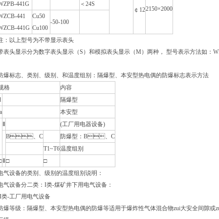
WZPB-441G
＜24S
2150×2000
￠12
WZCB-441
Cu50
-50-100
WZCB-441G
Cu100
注：以上型号为不带显示表头
带表头显示分为数字表头显示（S）和模拟表头显示（M）两种， 型号表示方法如：WRMB-74S
防爆标志、类别、级别、和温度组别：隔爆型、本安型热电偶的防爆标志表示方法
规格
内容
d
隔爆型
a
本安型
Ⅱ
(工厂用电器设备)
B、C
防爆型：B、C
T1~T6
温度组别
□
Ⅱ
□
□
电气设备的类别、级别的温度组别说明：
电气设备分二类：I类-煤矿井下用电气设备：
II类-工厂用电气设备
防爆等级：隔爆型、本安型热电偶的防爆等适用于爆炸性气体混合物zui大安全间隙