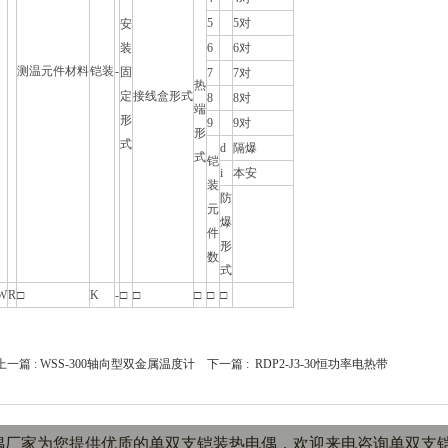
5
5对
安
装
6
6对
测温元件材料
铠装
-
固
7
7对
热
定
接线盒形式
8
8对
端
形
9
9对
形
式
d
隔爆
式
铠
i
本安
装
防
元
爆
件
形
数
式
W
R
□
K
-
□
□
□
□
□
上一篇 :
WSS-300轴向型双金属温度计
下一篇 :
RDP2-J3-30恒功率电热带
铠装热电偶厂家为您提供优质的单双支铠装热电偶，欢迎来电咨询单双