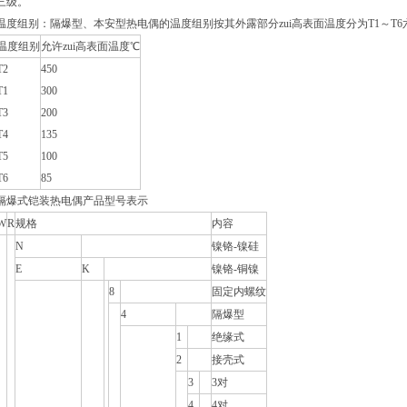
三级。
温度组别：隔爆型、本安型热电偶的温度组别按其外露部分zui高表面温度分为T1～T6六组
温度组别
允许zui高表面温度℃
T2
450
T1
300
T3
200
T4
135
T5
100
T6
85
隔爆式铠装热电偶产品型号表示
W
R
规格
内容
N
镍铬-镍硅
E
K
镍铬-铜镍
8
固定内螺纹
4
隔爆型
1
绝缘式
2
接壳式
3
3对
4
4对