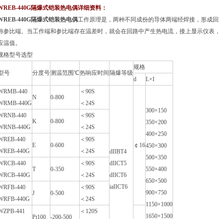
WREB-440G隔爆式铠装热电偶
详细资料：
WREB-440G隔爆式铠装热电偶
工作原理是，两种不同成份的导体两端经焊接，形成回路
称参比端。当工作端和参比端存在温差时，就会在回路中产生热电流，接上显示
应温值。
规格型号选型
规格
型号
分度号
测温范围℃
热响应时间
隔爆等级
d
L×I
WRMB-440
＜90S
N
0-800
WRMB-440G
＜24S
300×150
WRNB-440
＜90S
K
0-800
350×200
WRNB-440G
＜24S
400×250
WREB-440
＜90S
E
0-600
￠16
450×300
WREB-440G
＜24S
dIIBT4
500×350
WRCB-440
＜90S
dIICT5
T
0-350
550×400
WRCB-440G
＜24S
dIICT6
650×500
iaIICT6
WRFB-440
＜90S
900×750
J
0-500
WRFB-440G
＜24S
1150×1000
WZPB-441
＜120S
1650×1500
Pt100
-200-500