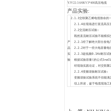
YJV22-3.6/6KV3*400高压电缆
产品实验:
2.1.3交联聚乙烯电缆致命的一
  2.1.4在现场进行直流高压
  2.2交流耐压试验: 
  既然直流耐压试验不能模拟交联
产
  2.2.1经了解绝大部分发电厂
品
  2.2.2对于一些大电容量电缆
实
  2.2.3超低频0.1Hz耐压试
验
  根据试验容量(的公式S=wCUs
  经现场实践论证，对交联
  2.2.4变频谐振耐压试验: 
  变频谐振试验系统不但能满足高压
  综上所述，鉴于电缆现场