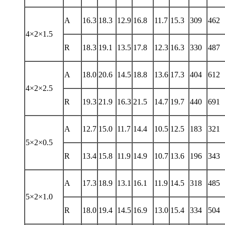
A
16.3
18.3
12.9
16.8
11.7
15.3
309
462
4×2×1.5
R
18.3
19.1
13.5
17.8
12.3
16.3
330
487
A
18.0
20.6
14.5
18.8
13.6
17.3
404
612
4×2×2.5
R
19.3
21.9
16.3
21.5
14.7
19.7
440
691
A
12.7
15.0
11.7
14.4
10.5
12.5
183
321
5×2×0.5
R
13.4
15.8
11.9
14.9
10.7
13.6
196
343
A
17.3
18.9
13.1
16.1
11.9
14.5
318
485
5×2×1.0
R
18.0
19.4
14.5
16.9
13.0
15.4
334
504