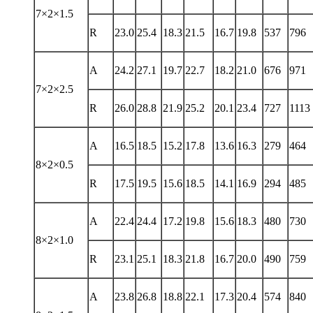
7×2×1.5
R
23.0
25.4
18.3
21.5
16.7
19.8
537
796
A
24.2
27.1
19.7
22.7
18.2
21.0
676
971
7×2×2.5
R
26.0
28.8
21.9
25.2
20.1
23.4
727
1113
A
16.5
18.5
15.2
17.8
13.6
16.3
279
464
8×2×0.5
R
17.5
19.5
15.6
18.5
14.1
16.9
294
485
A
22.4
24.4
17.2
19.8
15.6
18.3
480
730
8×2×1.0
R
23.1
25.1
18.3
21.8
16.7
20.0
490
759
A
23.8
26.8
18.8
22.1
17.3
20.4
574
840