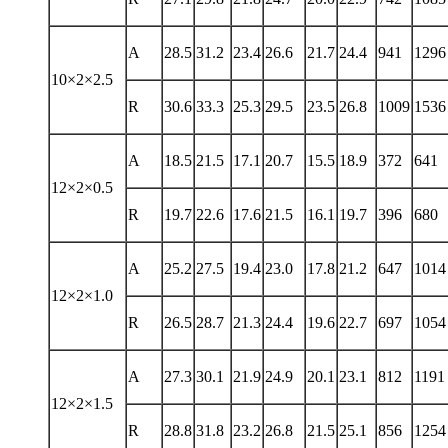
A
28.5
31.2
23.4
26.6
21.7
24.4
941
1296
10×2×2.5
R
30.6
33.3
25.3
29.5
23.5
26.8
1009
1536
A
18.5
21.5
17.1
20.7
15.5
18.9
372
641
12×2×0.5
R
19.7
22.6
17.6
21.5
16.1
19.7
396
680
A
25.2
27.5
19.4
23.0
17.8
21.2
647
1014
12×2×1.0
R
26.5
28.7
21.3
24.4
19.6
22.7
697
1054
A
27.3
30.1
21.9
24.9
20.1
23.1
812
1191
12×2×1.5
R
28.8
31.8
23.2
26.8
21.5
25.1
856
1254