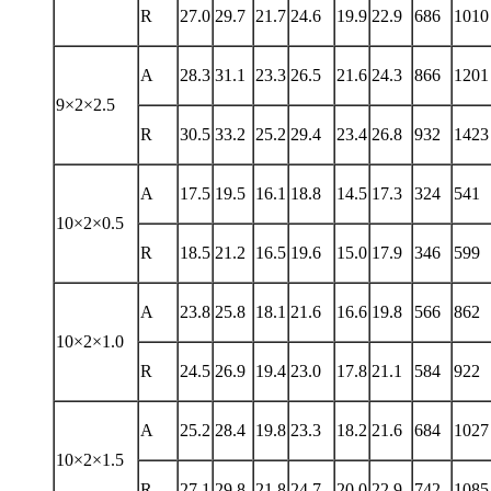
R
27.0
29.7
21.7
24.6
19.9
22.9
686
1010
A
28.3
31.1
23.3
26.5
21.6
24.3
866
1201
9×2×2.5
R
30.5
33.2
25.2
29.4
23.4
26.8
932
1423
A
17.5
19.5
16.1
18.8
14.5
17.3
324
541
10×2×0.5
R
18.5
21.2
16.5
19.6
15.0
17.9
346
599
A
23.8
25.8
18.1
21.6
16.6
19.8
566
862
10×2×1.0
R
24.5
26.9
19.4
23.0
17.8
21.1
584
922
A
25.2
28.4
19.8
23.3
18.2
21.6
684
1027
10×2×1.5
R
27.1
29.8
21.8
24.7
20.0
22.9
742
1085