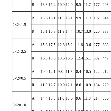
R
13.3
15.4
10.9
12.9
9.5
11.7
177
293
A
13.6
16.1
11.3
13.1
9.9
11.9
197
314
2×2×1.5
R
15.1
16.8
11.9
14.4
10.7
13.0
226
338
A
15.8
17.5
12.8
15.2
11.6
13.6
277
388
2×2×2.5
R
16.8
18.6
13.6
16.6
12.4
15.1
302
449
A
10.6
12.1
9.8
11.7
8.4
10.5
122
212
3×2×0.5
R
11.2
12.7
10.0
12.1
8.6
10.9
134
220
A
14.4
15.8
11.0
13.0
9.6
11.8
217
336
3×2×1.0