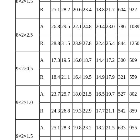
8×2×1.5
R
25.1
28.2
20.6
23.4
18.8
21.7
604
922
A
26.8
29.5
22.1
24.8
20.4
23.0
786
1089
8×2×2.5
R
28.8
31.5
23.9
27.8
22.4
25.4
844
1250
A
17.3
19.5
16.0
18.7
14.4
17.2
300
509
9×2×0.5
R
18.4
21.1
16.4
19.5
14.9
17.9
321
559
A
23.7
25.7
18.0
21.5
16.5
19.7
527
802
9×2×1.0
R
24.3
26.8
19.3
22.9
17.7
21.1
542
859
A
25.1
28.3
19.8
23.2
18.2
21.5
633
955
9×2×1.5