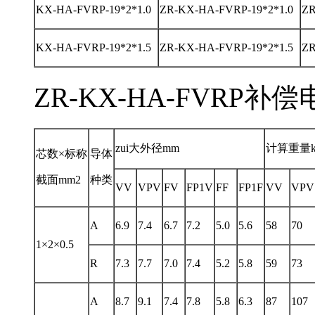
KX-HA-FVRP-19*2*1.0
ZR-KX-HA-FVRP-19*2*1.0
ZR
KX-HA-FVRP-19*2*1.5
ZR-KX-HA-FVRP-19*2*1.5
ZR
ZR-KX-HA-FVRP
zui大外径mm
计算重量kg
芯数×标称
导体
截面mm2
种类
VV
VPV
FV
FP1V
FF
FP1F
VV
VPV
A
6.9
7.4
6.7
7.2
5.0
5.6
58
70
1×2×0.5
R
7.3
7.7
7.0
7.4
5.2
5.8
59
73
A
8.7
9.1
7.4
7.8
5.8
6.3
87
107