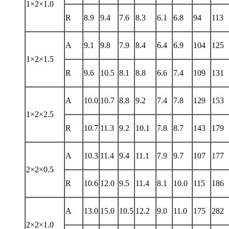
1×2×1.0
R
8.9
9.4
7.6
8.3
6.1
6.8
94
113
A
9.1
9.8
7.9
8.4
6.4
6.9
104
125
1×2×1.5
R
9.6
10.5
8.1
8.8
6.6
7.4
109
131
A
10.0
10.7
8.8
9.2
7.4
7.8
129
153
1×2×2.5
R
10.7
11.3
9.2
10.1
7.8
8.7
143
179
A
10.3
11.4
9.4
11.1
7.9
9.7
107
177
2×2×0.5
R
10.6
12.0
9.5
11.4
8.1
10.0
115
186
A
13.0
15.0
10.5
12.2
9.0
11.0
175
282
2×2×1.0