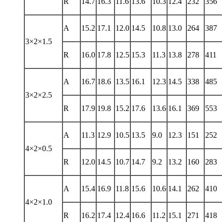
R
14.7
16.3
11.6
13.6
10.3
12.4
232
356
A
15.2
17.1
12.0
14.5
10.8
13.0
264
387
3×2×1.5
R
16.0
17.8
12.5
15.3
11.3
13.8
278
411
A
16.7
18.6
13.5
16.1
12.3
14.5
338
485
3×2×2.5
R
17.9
19.8
15.2
17.6
13.6
16.1
369
553
A
11.3
12.9
10.5
13.5
9.0
12.3
151
252
4×2×0.5
R
12.0
14.5
10.7
14.7
9.2
13.2
160
283
A
15.4
16.9
11.8
15.6
10.6
14.1
262
410
4×2×1.0
R
16.2
17.4
12.4
16.6
11.2
15.1
271
418