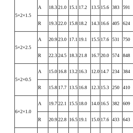
A
18.3
21.0
15.1
17.2
13.5
15.6
383
591
5×2×1.5
R
19.3
22.0
15.8
18.2
14.3
16.6
405
624
A
20.9
23.0
17.1
19.1
15.5
17.6
531
750
5×2×2.5
R
22.3
24.5
18.3
21.8
16.7
20.0
574
848
A
15.0
16.8
13.2
16.3
12.0
14.7
234
384
5×2×0.5
R
15.8
17.7
13.5
16.8
12.3
15.3
250
410
A
19.7
22.1
15.5
18.0
14.0
16.5
382
609
6×2×1.0
R
20.9
22.8
16.5
19.1
15.0
17.6
433
643