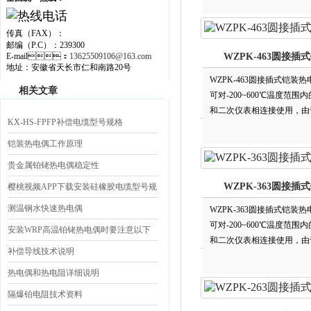
传真（FAX）：
邮编（P.C）：239300
E-mail：
13625509106@163.com
WZPK-463圆接插
地址：安徽省天长市仁和南路20号
WZPK-463圆接插式铠装
相关文章
可对-200~600℃温度范围
和二次仪表相连接使用，由于它具
KX-HS-FPFP补偿电缆型号规格
描器、数据记录仪以及电脑提
铠装热电偶工作原理
贵金属铂铑热电偶稳定性
WZPK-363圆接插
樱桃视频APP下载安装硅橡胶电缆型号规
格名称说明
测温钢水快速热电偶
WZPK-363圆接插式铠装热
可对-200~600℃温度范围内
安装WRP高温铂铑热电偶时要注意以下
和二次仪表相连接使用，由于
事项
补偿导线技术说明
描器、数据记录仪以及电脑
热电偶和热电阻详细说明
隔爆铂电阻技术资料