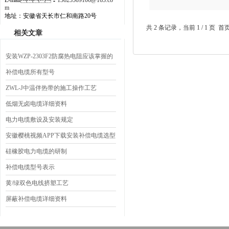
E-mail：
13625509106@163.co
m
地址：安徽省天长市仁和南路20号
共 2 条记录，当前 1 / 1
相关文章
安装WZP-2303F2防腐热电阻应该掌握的
要点
补偿电缆所有型号
ZWL-J中温伴热带的施工操作工艺
低烟无卤电缆详细资料
电力电缆敷设及安装规定
安徽樱桃视频APP下载安装补偿电缆选型
与说明
硅橡胶电力电缆的研制
补偿电缆型号表示
黄/绿双色电线挤塑工艺
屏蔽补偿电缆详细资料