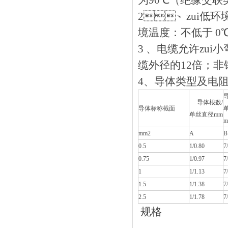
为90℃（绝缘交联类
2、zui低环境温
境温度：不低于 0℃
3 、电缆允许zu
缆外径的12倍
4、导体类型及电阻
导体根数/
导体标称截面
单丝直径mm
m
mm2
A
B
0.5
1/0.80
7
0.75
1/0.97
7
1
1/1.13
7
1.5
1/1.38
7
2.5
1/1.78
7
规格