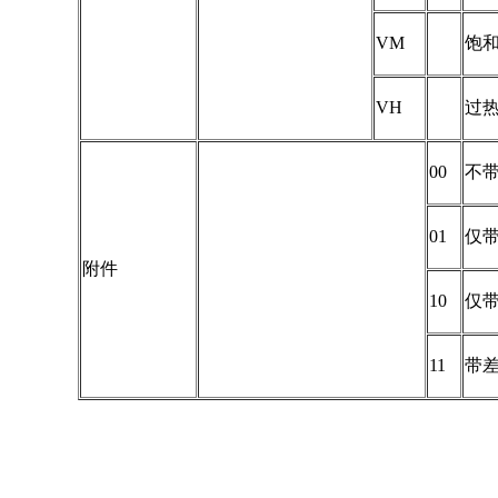
VM
饱
VH
过
00
不
01
仅
附件
10
仅
11
带