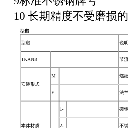
9标准不锈钢牌号
10 长期精度不受磨损
型谱
型谱
说
TKANB-
节
M
螺
安装形式
F
法
1-
碳
本体材质
2-
不