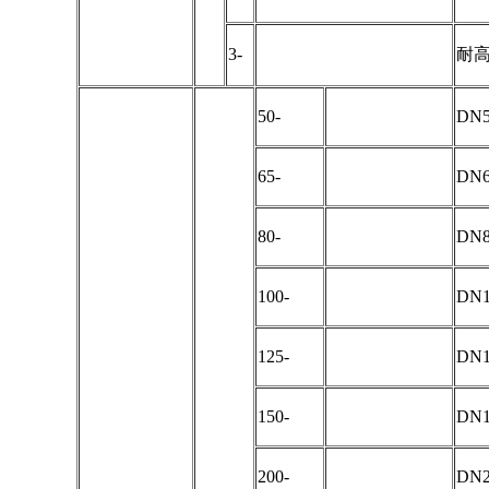
3-
耐
50-
DN5
65-
DN6
80-
DN8
100-
DN1
125-
DN1
150-
DN1
200-
DN2