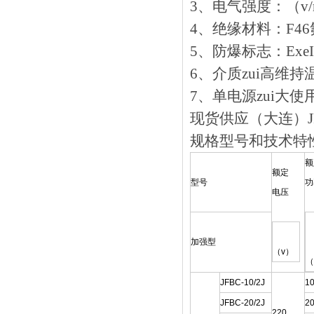
3、电气强度：（v
4、绝缘材料：F
5、防爆标志：Exe
6、介质zui高维
7、单电源zui大使
现货供应（大连）JFB
规格型号和技术特
额
额定
型号
功
电压
加强型
（v）
（
JFBC-10/2J
1
JFBC-20/2J
2
220