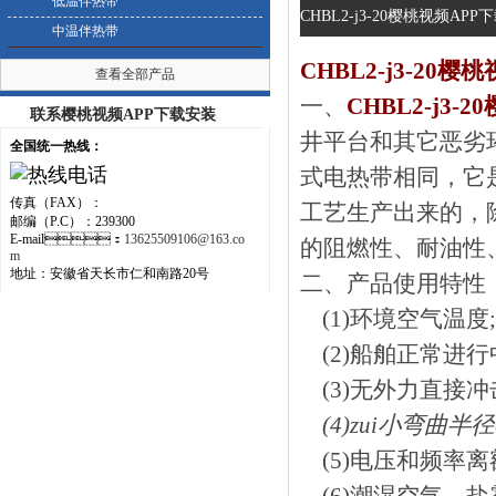
低温伴热带
CHBL2-j3-20樱桃视频AP
中温伴热带
CHBL2-j3-20
查看全部产品
一、
CHBL2-j3
联系樱桃视频APP下载安装
井平台和其它恶劣环
全国统一热线：
式电热带相同
传真（FAX）：
工艺生产出来的
邮编（P.C）：239300
E-mail：
13625509106@163.co
的阻燃性、耐油性
m
地址：安徽省天长市仁和南路20号
二、
产品使用特性
(1)环境空气温度;-2
(2)船舶正常进行中
(3)无外力直接冲击
(4)zui小弯曲半
(5)电压和频率离额