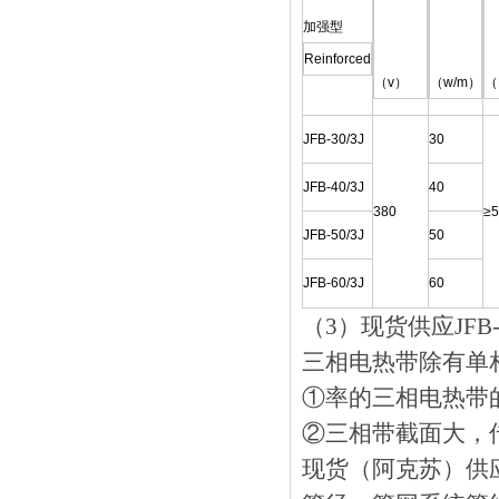
加强型
Reinforced
（v）
（w/m）
（
JFB-30/3J
30
JFB-40/3J
40
380
≥5
JFB-50/3J
50
JFB-60/3J
60
（3）现货供应JF
三相电热带除有单相电
①率的三相电热带的
②三相带截面大，
现货（阿克苏）供应