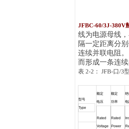
JFBC-60/3J-3
线为电源母线
隔一定距离分别依
连续并联电阻
而形成一条连续的
表 2-2： J
额定
额定
绝
型号
电压
功率
电
Type
Rated
Rated
In
Voltage
Power
Re