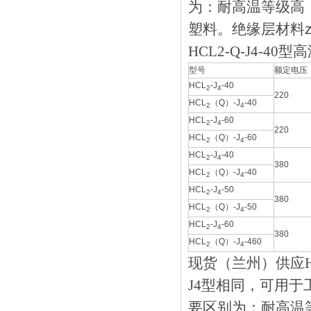
为：耐高温等级高
塑料。绝缘层材料zu
HCL2-Q-J4-4
型号
额定电压
HCL
-J
-40
2
4
220
HCL
（Q）-J
-40
2
4
HCL
-J
-60
2
4
220
HCL
（Q）-J
-60
2
4
HCL
-J
-40
2
4
380
HCL
（Q）-J
-40
2
4
HCL
-J
-50
2
4
380
HCL
（Q）-J
-50
2
4
HCL
-J
-60
2
4
380
HCL
（Q）-J
-460
2
4
现货（兰州）供应HGL
J4型相同，可用
要区别为：耐高