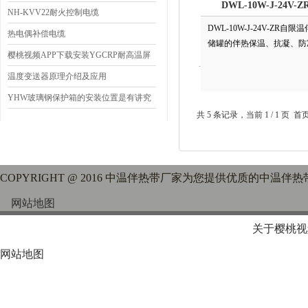
DWL-10W-J-24
点
NH-KVV22耐火控制电缆
DWL-10W-J-24V-ZR自限
热电偶补偿电缆
储罐的伴热保温、抗凝、防冻
樱桃视频APP下载安装YGCRP耐高温屏
蔽型硅橡胶电缆工艺要求
温度变送器原理介绍及应用
YHW玻璃钢保护箱的安装位置是有讲究
共 5 条记录，当前 1 / 1
的
COPYRIGHT @ 2016 中温伴热带厂家为您提供优质的中温伴
网站地图
关于樱桃视
网站地图