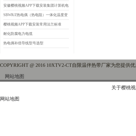
明
安徽樱桃视频APP下载安装集团计算机电
缆产品简介
SBWR/Z热电偶（热电阻）一体化温度变
送器选型资料
樱桃视频APP下载安装常用法兰标准
耐化防腐电力电缆
热电偶补偿导线型号选型
COPYRIGHT @ 2016 10XTV2-CT自限温伴热带厂家为您提
网站地图
关于樱桃视
网站地图