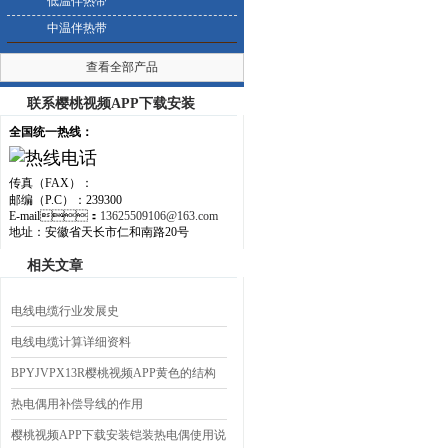
低温伴热带
中温伴热带
查看全部产品
联系樱桃视频APP下载安装
全国统一热线：
传真（FAX）：
邮编（P.C）：239300
E-mail：
13625509106@163.com
地址：安徽省天长市仁和南路20号
相关文章
电线电缆行业发展史
电线电缆计算详细资料
BPYJVPX13R樱桃视频APP黄色的结构
设计有更好的传输性能
热电偶用补偿导线的作用
樱桃视频APP下载安装铠装热电偶使用说