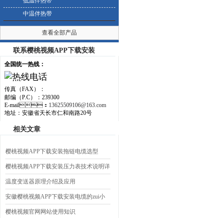
低温伴热带
中温伴热带
查看全部产品
联系樱桃视频APP下载安装
全国统一热线：
传真（FAX）：
邮编（P.C）：239300
E-mail：
13625509106@163.com
地址：安徽省天长市仁和南路20号
相关文章
樱桃视频APP下载安装拖链电缆选型
樱桃视频APP下载安装压力表技术说明详
细资料
温度变送器原理介绍及应用
安徽樱桃视频APP下载安装电缆的zui小
弯曲半径的相关规定
樱桃视频官网网站使用知识