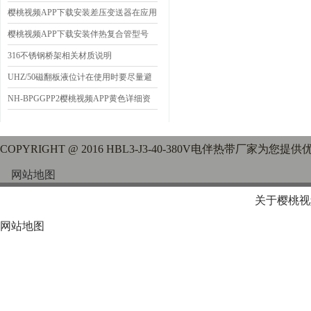
樱桃视频APP下载安装差压变送器在应用
中的故障诊断与分析
樱桃视频APP下载安装伴热复合管型号
316不锈钢桥架相关材质说明
UHZ/50磁翻板液位计在使用时要尽量避
免来自磁场的干扰
NH-BPGGPP2樱桃视频APP黄色详细资
料
COPYRIGHT @ 2016 HBL3-J3-40-380V电伴热带厂家为您提供
网站地图
关于樱桃视
网站地图