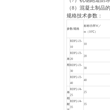
（7）机场跑道防冰雪封冻
（8）混凝土制品的防冻
规格技术参数：
标称功率W／
参数/规格
m（10℃）
RDP2-J3-
10
10
RDP2-J3-
20
单
20
相
RDP2-J3-
30
30
RDP2-J3-
40
40
RDP2-J4-
25
单
25
相
RDP2-J4-
耐
35
35