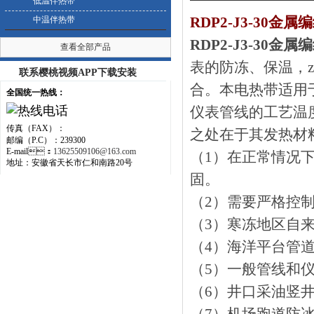
低温伴热带
RDP2-J3-30金
中温伴热带
RDP2-J3-30
查看全部产品
表的防冻、保温
联系樱桃视频APP下载安装
合。本电热带适用于
全国统一热线：
仪表管线的工艺温度.
传真（FAX）：
之处在于其发热材料
邮编（P.C）：239300
E-mail：
13625509106@163.com
（1）在正常情况下
地址：安徽省天长市仁和南路20号
固。
（2）需要严格控制
（3）寒冻地区自来
（4）海洋平台管道的
（5）一般管线和仪表
（6）井口采油竖井伴