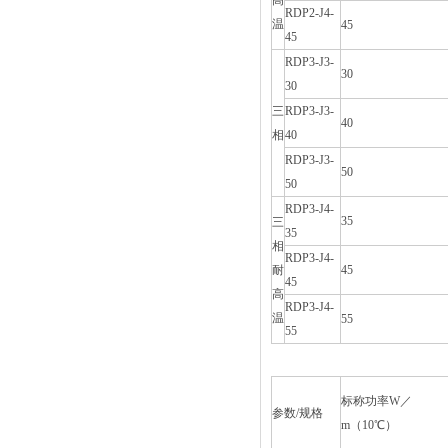
高
RDP2-J4-
温
45
45
RDP3-J3-
30
30
三
RDP3-J3-
40
相
40
RDP3-J3-
50
50
RDP3-J4-
35
三
35
相
RDP3-J4-
耐
45
45
高
RDP3-J4-
温
55
55
标称功率W／
参数/规格
m（10℃）