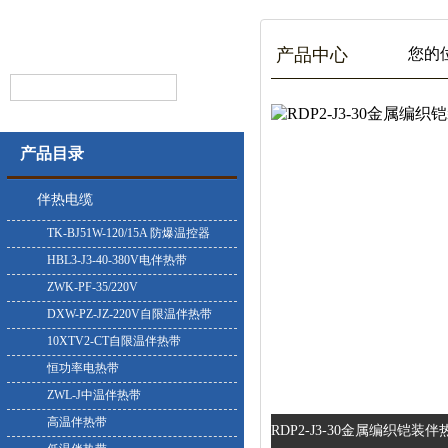
产品中心
您的位置
产品目录
伴热电缆
TK-BJ51W-120/15A 防爆温控器
HBL3-J3-40-380V电伴热带
ZWK-PF-35/220V
DXW-PZ-JZ-220V自限温伴热带
10XTV2-CT自限温伴热带
恒功率电热带
ZWL-J中温伴热带
高温伴热带
RDP2-J3-30金属编织铠装伴