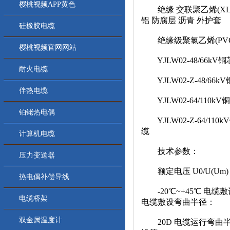
樱桃视频APP黄色
绝缘 交联聚乙烯(XLP
铝 防腐层 沥青 外护套
硅橡胶电缆
绝缘级聚氯乙烯(PVC)
樱桃视频官网网站
YJLW02-48/66k
耐火电缆
YJLW02-Z-48/6
伴热电缆
YJLW02-64/110
铂铑热电偶
YJLW02-Z-64/1
缆
计算机电缆
技术参数：
压力变送器
额定电压 U0/U(Um) 3
热电偶补偿导线
-20℃~+45℃ 电缆敷设
电缆桥架
电缆敷设弯曲半径：
双金属温度计
20D 电缆运行弯曲半径