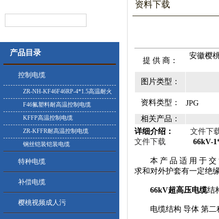
资料下载
产品目录
安徽樱桃
提 供 商：
控制电缆
图片类型：
ZR-NH-KF46F46RP-4*1.5高温耐火
资料类型：
JPG
控制电缆
F46氟塑料耐高温控制电缆
KFFP高温控制电缆
相关产品：
详细介绍：
文件下
ZR-KFFR耐高温控制电缆
文件下载
66kV-
钢丝铠装铠装电缆
本 产 品 适 用 于 交 
特种电缆
求和对外护套有一定绝缘 要
补偿电缆
66kV超高压电缆
结构
樱桃视频成人污
电缆结构 导体 第二种铜导