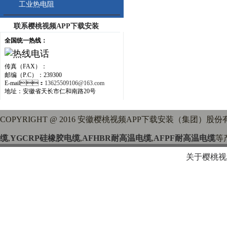
工业热电阻
联系樱桃视频APP下载安装
全国统一热线：
传真（FAX）：
邮编（P.C）：239300
E-mail：
13625509106@163.com
地址：安徽省天长市仁和南路20号
COPYRIGHT @ 2016 安徽樱桃视频APP下载安装（集团）股份有限公
缆
,
YGCRP硅橡胶电缆
,
AFHBR耐高温电缆
,
AFPF耐高温电缆
等
关于樱桃视