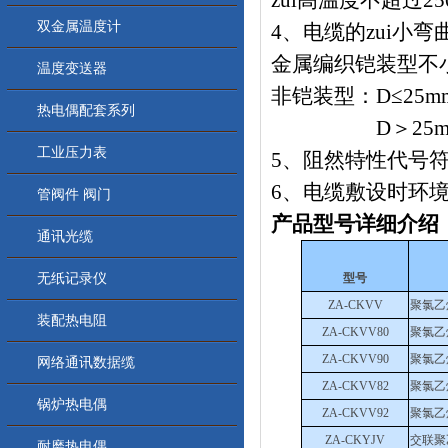
zui高温度不超过250
双金属温度计
4、电缆的zui小弯曲
金属编织铠装型不
温度变送器
非铠装型：D≤25
热电偶配套系列
D＞25mm
工业压力表
5、阻然特性代号符合G
6、电缆敷设时环
管阀件 阀门
产品型号详细介绍
通讯光缆
无纸记录仪
型号
ZA-CKVV
聚氯乙
装配热电阻
ZA-CKVV80
聚氯乙
ZA-CKVV90
聚氯乙
网络通讯数据缆
ZA-CKVV82
聚氯乙
锅炉热电偶
ZA-CKVV92
聚氯乙
ZA-CKYJV
交联聚
耐磨热电偶