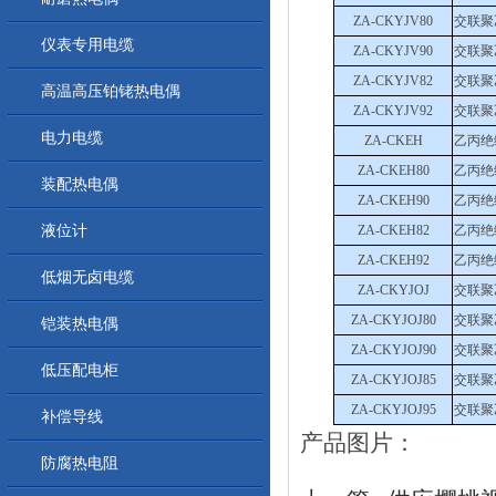
ZA-CKYJV80
交联聚
仪表专用电缆
ZA-CKYJV90
交联聚
ZA-CKYJV82
交联聚
高温高压铂铑热电偶
ZA-CKYJV92
交联聚
电力电缆
ZA-CKEH
乙丙绝
ZA-CKEH80
乙丙绝
装配热电偶
ZA-CKEH90
乙丙绝
液位计
ZA-CKEH82
乙丙绝
ZA-CKEH92
乙丙绝
低烟无卤电缆
ZA-CKYJOJ
交联聚
ZA-CKYJOJ80
交联聚
铠装热电偶
ZA-CKYJOJ90
交联聚
低压配电柜
ZA-CKYJOJ85
交联聚
ZA-CKYJOJ95
交联聚
补偿导线
产品图片：
防腐热电阻