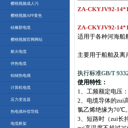
樱桃视频成人污
ZA-CKYJV92-
樱桃视频APP黄色
ZA-CKYJV92-
硅橡胶电缆
适用于各种河海船舶
樱桃视频官网网站
耐火电缆
主要用于船舶及离岸
伴热电缆
执行标准GB/T 9332
铂铑热电偶
使用特性
：
计算机电缆
1
、工频额定电压
2、电缆导体
压力变送器
氯乙烯绝缘为70℃
热电偶补偿导线
3、短路时（
电缆桥架