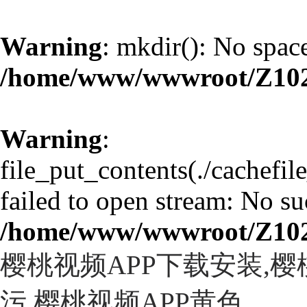
Warning
: mkdir(): No space
/home/www/wwwroot/Z10
Warning
:
file_put_contents(./cachefi
failed to open stream: No suc
/home/www/wwwroot/Z10
樱桃视频APP下载安装,
污,樱桃视频APP黄色