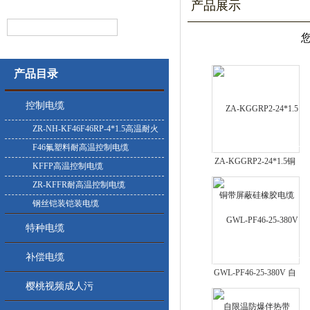
产品展示
产品目录
控制电缆
ZR-NH-KF46F46RP-4*1.5高温耐火
控制电缆
F46氟塑料耐高温控制电缆
ZA-KGGRP2-24*1.5铜
KFFP高温控制电缆
带屏蔽硅橡胶电缆
ZR-KFFR耐高温控制电缆
钢丝铠装铠装电缆
特种电缆
补偿电缆
GWL-PF46-25-380V 自
樱桃视频成人污
限温防爆伴热带