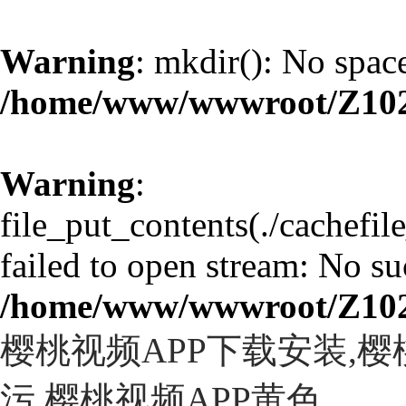
Warning
: mkdir(): No space
/home/www/wwwroot/Z10
Warning
:
file_put_contents(./cachefi
failed to open stream: No suc
/home/www/wwwroot/Z10
樱桃视频APP下载安装,
污,樱桃视频APP黄色